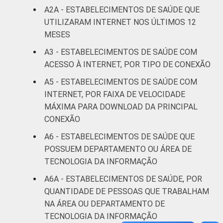
A2A - ESTABELECIMENTOS DE SAÚDE QUE
UNIDADE BÁSICA
UTILIZARAM INTERNET NOS ÚLTIMOS 12
DE SAÚDE
Não UBS
38
50
MESES
LOCALIZAÇÃO
Capital
42
47
A3 - ESTABELECIMENTOS DE SAÚDE COM
ACESSO À INTERNET, POR TIPO DE CONEXÃO
Interior
26
61
A5 - ESTABELECIMENTOS DE SAÚDE COM
INTERNET, POR FAIXA DE VELOCIDADE
Fonte: Núcleo de Informação e Coordenação
MÁXIMA PARA DOWNLOAD DA PRINCIPAL
do Ponto BR. (2024). Pesquisa sobre o uso
CONEXÃO
das tecnologias de informação e
comunicação nos estabelecimentos de
A6 - ESTABELECIMENTOS DE SAÚDE QUE
saúde brasileiros: TIC Saúde 2024 [Tabelas].
POSSUEM DEPARTAMENTO OU ÁREA DE
TECNOLOGIA DA INFORMAÇÃO
A6A - ESTABELECIMENTOS DE SAÚDE, POR
QUANTIDADE DE PESSOAS QUE TRABALHAM
NA ÁREA OU DEPARTAMENTO DE
TECNOLOGIA DA INFORMAÇÃO