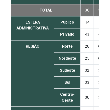
TOTAL
30
58
ESFERA
Público
14
70
ADMINISTRATIVA
Privado
43
47
REGIÃO
Norte
28
64
Nordeste
25
64
Sudeste
32
54
Sul
33
54
Centro-
30
57
Oeste