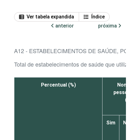
Ver tabela expandida
Índice
anterior
próxima
A12 - ESTABELECIMENTOS DE SAÚDE, POR 
Total de estabelecimentos de saúde que utilizaram
Percentual (%)
Nomeou o
pessoais o
(DPO)
Sim
Não