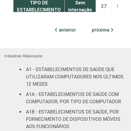
TIPO DE
Sem
27
59
ESTABELECIMENTO
internação
Com
anterior
próxima
internação
30
64
(até 50
leitos)
Indicadores Relacionados
Com
internação
A1 - ESTABELECIMENTOS DE SAÚDE QUE
49
44
(mais de
UTILIZARAM COMPUTADORES NOS ÚLTIMOS
50 leitos)
12 MESES
A1A - ESTABELECIMENTOS DE SAÚDE COM
Serviço de
COMPUTADOR, POR TIPO DE COMPUTADOR
apoio à
46
45
diagnose e
A1B - ESTABELECIMENTOS DE SAÚDE, POR
terapia
FORNECIMENTO DE DISPOSITIVOS MÓVEIS
AOS FUNCIONÁRIOS
IDENTIFICAÇÃO DE
UBS
13
71