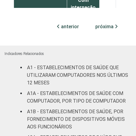
Com
internação
40
60
(até 50
leitos)
anterior
próxima
Com
internação
85
13
(mais de
Indicadores Relacionados
50 leitos)
A1 - ESTABELECIMENTOS DE SAÚDE QUE
Serviço de
UTILIZARAM COMPUTADORES NOS ÚLTIMOS
apoio à
12 MESES
34
65
diagnose e
A1A - ESTABELECIMENTOS DE SAÚDE COM
terapia
COMPUTADOR, POR TIPO DE COMPUTADOR
IDENTIFICAÇÃO DE
UBS
10
90
A1B - ESTABELECIMENTOS DE SAÚDE, POR
UNIDADE BÁSICA
FORNECIMENTO DE DISPOSITIVOS MÓVEIS
DE SAÚDE
Não UBS
33
66
AOS FUNCIONÁRIOS