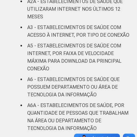
A2A - ESTABELECIMENTOS DE SAÚDE QUE
LOCALIZAÇÃO
Capital
35
64
UTILIZARAM INTERNET NOS ÚLTIMOS 12
MESES
Interior
22
77
A3 - ESTABELECIMENTOS DE SAÚDE COM
ACESSO À INTERNET, POR TIPO DE CONEXÃO
Fonte: Núcleo de Informação e Coordenação
do Ponto BR. (2024). Pesquisa sobre o uso
A5 - ESTABELECIMENTOS DE SAÚDE COM
das tecnologias de informação e
INTERNET, POR FAIXA DE VELOCIDADE
comunicação nos estabelecimentos de
MÁXIMA PARA DOWNLOAD DA PRINCIPAL
saúde brasileiros: TIC Saúde 2024 [Tabelas].
CONEXÃO
A6 - ESTABELECIMENTOS DE SAÚDE QUE
POSSUEM DEPARTAMENTO OU ÁREA DE
TECNOLOGIA DA INFORMAÇÃO
A6A - ESTABELECIMENTOS DE SAÚDE, POR
QUANTIDADE DE PESSOAS QUE TRABALHAM
NA ÁREA OU DEPARTAMENTO DE
TECNOLOGIA DA INFORMAÇÃO