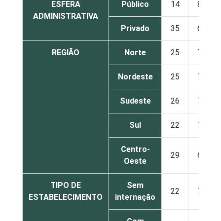
ESFERA
Público
14
85
ADMINISTRATIVA
Privado
35
64
REGIÃO
Norte
25
74
Nordeste
25
74
Sudeste
26
73
Sul
22
78
Centro-
29
68
Oeste
TIPO DE
Sem
22
78
ESTABELECIMENTO
internação