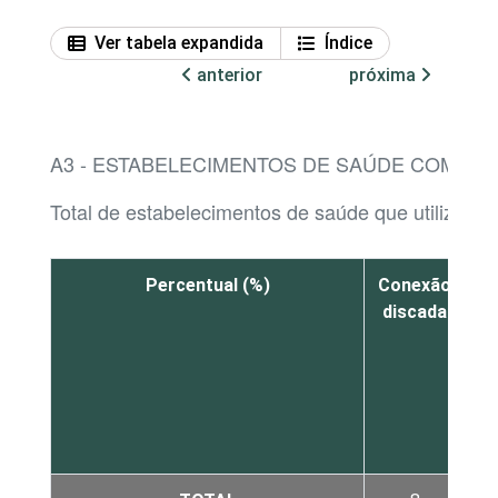
Ver tabela expandida
Índice
anterior
próxima
A3 - ESTABELECIMENTOS DE SAÚDE COM AC
Total de estabelecimentos de saúde que utilizaram
Percentual (%)
Conexão
discada
T
B
l
f