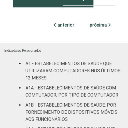
Com
internação
5
anterior
próxima
(até 50
leitos)
Com
Indicadores Relacionados
internação
4
(mais de
A1 - ESTABELECIMENTOS DE SAÚDE QUE
50 leitos)
UTILIZARAM COMPUTADORES NOS ÚLTIMOS
12 MESES
Serviço de
A1A - ESTABELECIMENTOS DE SAÚDE COM
apoio à
7
COMPUTADOR, POR TIPO DE COMPUTADOR
diagnose e
terapia
A1B - ESTABELECIMENTOS DE SAÚDE, POR
FORNECIMENTO DE DISPOSITIVOS MÓVEIS
IDENTIFICAÇÃO DE
UBS
5
AOS FUNCIONÁRIOS
UNIDADE BÁSICA