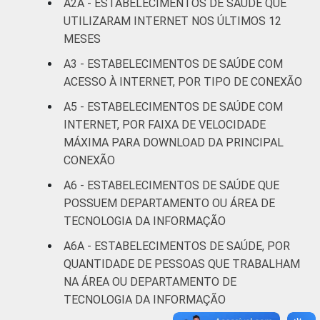
A2A - ESTABELECIMENTOS DE SAÚDE QUE
DE SAÚDE
Não UBS
10
UTILIZARAM INTERNET NOS ÚLTIMOS 12
MESES
LOCALIZAÇÃO
Capital
11
A3 - ESTABELECIMENTOS DE SAÚDE COM
Interior
8
ACESSO À INTERNET, POR TIPO DE CONEXÃO
A5 - ESTABELECIMENTOS DE SAÚDE COM
Fonte: Núcleo de Informação e Coordenação
INTERNET, POR FAIXA DE VELOCIDADE
do Ponto BR. (2024). Pesquisa sobre o uso
MÁXIMA PARA DOWNLOAD DA PRINCIPAL
das tecnologias de informação e
CONEXÃO
comunicação nos estabelecimentos de
saúde brasileiros: TIC Saúde 2024 [Tabelas].
A6 - ESTABELECIMENTOS DE SAÚDE QUE
¹Cada item apresentado se refere apenas
POSSUEM DEPARTAMENTO OU ÁREA DE
aos resultados da alternativa 'sim'. ²O total
TECNOLOGIA DA INFORMAÇÃO
de estabelecimentos com acesso à Internet
A6A - ESTABELECIMENTOS DE SAÚDE, POR
via banda larga fixa reúne as tecnologias de
QUANTIDADE DE PESSOAS QUE TRABALHAM
conexão via cabo, conexão via linha
NA ÁREA OU DEPARTAMENTO DE
telefônica (DSL), conexão via fibra ótica,
TECNOLOGIA DA INFORMAÇÃO
conexão via rádio e conexão via satélite.