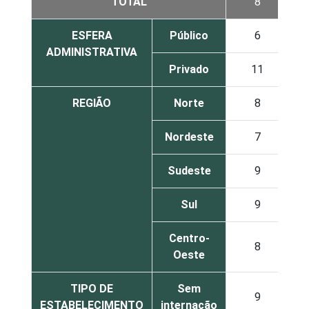
TOTAL
8
ESFERA
Público
6
ADMINISTRATIVA
Privado
11
REGIÃO
Norte
8
Nordeste
7
Sudeste
9
Sul
9
Centro-
8
Oeste
TIPO DE
Sem
9
ESTABELECIMENTO
internação