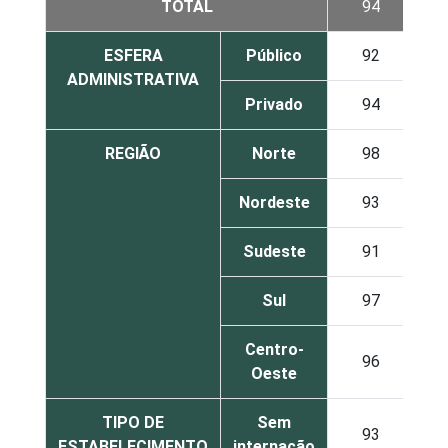
TOTAL
94
3
ESFERA
Público
92
3
ADMINISTRATIVA
Privado
94
2
REGIÃO
Norte
98
0
Nordeste
93
2
Sudeste
91
4
Sul
97
1
Centro-
96
1
Oeste
TIPO DE
Sem
93
3
ESTABELECIMENTO
internação