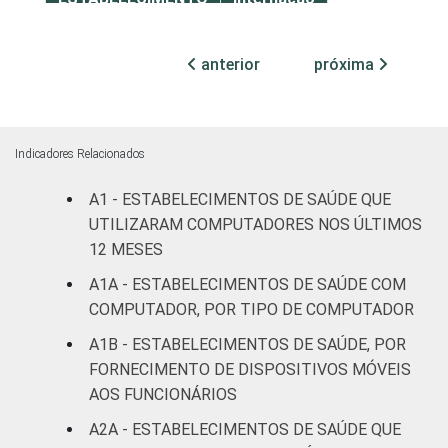
Com
anterior
próxima
internação
92
4
(até 50
leitos)
Indicadores Relacionados
Com
internação
A1 - ESTABELECIMENTOS DE SAÚDE QUE
96
2
(mais de
UTILIZARAM COMPUTADORES NOS ÚLTIMOS
50 leitos)
12 MESES
A1A - ESTABELECIMENTOS DE SAÚDE COM
Serviço de
COMPUTADOR, POR TIPO DE COMPUTADOR
apoio à
95
0
diagnose e
A1B - ESTABELECIMENTOS DE SAÚDE, POR
terapia
FORNECIMENTO DE DISPOSITIVOS MÓVEIS
AOS FUNCIONÁRIOS
IDENTIFICAÇÃO DE
UBS
90
4
A2A - ESTABELECIMENTOS DE SAÚDE QUE
UNIDADE BÁSICA