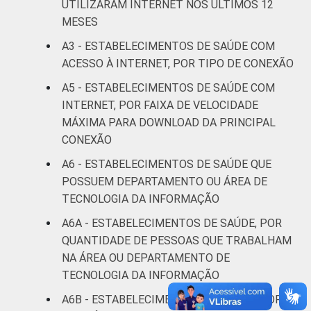
UTILIZARAM INTERNET NOS ÚLTIMOS 12
DE SAÚDE
Não UBS
94
2
MESES
LOCALIZAÇÃO
Capital
94
2
A3 - ESTABELECIMENTOS DE SAÚDE COM
ACESSO À INTERNET, POR TIPO DE CONEXÃO
Interior
93
3
A5 - ESTABELECIMENTOS DE SAÚDE COM
INTERNET, POR FAIXA DE VELOCIDADE
Fonte: Núcleo de Informação e Coordenação
MÁXIMA PARA DOWNLOAD DA PRINCIPAL
do Ponto BR. (2024). Pesquisa sobre o uso
CONEXÃO
das tecnologias de informação e
comunicação nos estabelecimentos de
A6 - ESTABELECIMENTOS DE SAÚDE QUE
saúde brasileiros: TIC Saúde 2024 [Tabelas].
POSSUEM DEPARTAMENTO OU ÁREA DE
TECNOLOGIA DA INFORMAÇÃO
A6A - ESTABELECIMENTOS DE SAÚDE, POR
QUANTIDADE DE PESSOAS QUE TRABALHAM
NA ÁREA OU DEPARTAMENTO DE
TECNOLOGIA DA INFORMAÇÃO
A6B - ESTABELECIMENTOS DE SAÚDE, POR