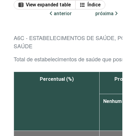
View expanded table
Índice
anterior
próxima
A6C - ESTABELECIMENTOS DE SAÚDE, POR
SAÚDE
Total de estabelecimentos de saúde que possuem 
Percentual (%)
Profissi
Nenhum
De
1
a
3