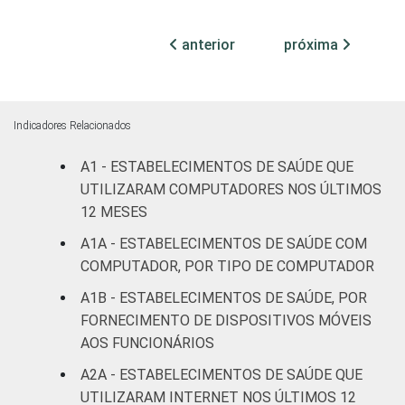
Com
internação
41
1
anterior
próxima
(até 50
leitos)
Com
Indicadores Relacionados
internação
84
2
(mais de
A1 - ESTABELECIMENTOS DE SAÚDE QUE
50 leitos)
UTILIZARAM COMPUTADORES NOS ÚLTIMOS
12 MESES
Serviço de
A1A - ESTABELECIMENTOS DE SAÚDE COM
apoio à
44
0
COMPUTADOR, POR TIPO DE COMPUTADOR
diagnose e
terapia
A1B - ESTABELECIMENTOS DE SAÚDE, POR
FORNECIMENTO DE DISPOSITIVOS MÓVEIS
IDENTIFICAÇÃO DE
UBS
10
0
AOS FUNCIONÁRIOS
UNIDADE BÁSICA
A2A - ESTABELECIMENTOS DE SAÚDE QUE
DE SAÚDE
Não UBS
38
1
UTILIZARAM INTERNET NOS ÚLTIMOS 12