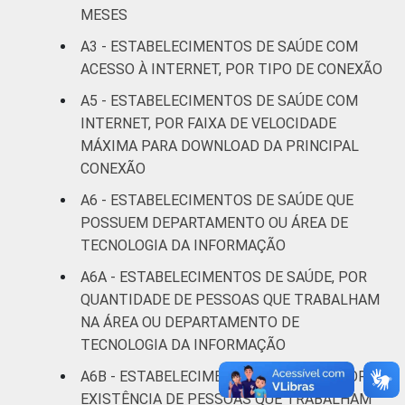
MESES
LOCALIZAÇÃO
Capital
39
2
A3 - ESTABELECIMENTOS DE SAÚDE COM
Interior
25
1
ACESSO À INTERNET, POR TIPO DE CONEXÃO
A5 - ESTABELECIMENTOS DE SAÚDE COM
Fonte: Núcleo de Informação e Coordenação
INTERNET, POR FAIXA DE VELOCIDADE
do Ponto BR. (2024). Pesquisa sobre o uso
MÁXIMA PARA DOWNLOAD DA PRINCIPAL
das tecnologias de informação e
CONEXÃO
comunicação nos estabelecimentos de
saúde brasileiros: TIC Saúde 2024 [Tabelas].
A6 - ESTABELECIMENTOS DE SAÚDE QUE
POSSUEM DEPARTAMENTO OU ÁREA DE
TECNOLOGIA DA INFORMAÇÃO
A6A - ESTABELECIMENTOS DE SAÚDE, POR
QUANTIDADE DE PESSOAS QUE TRABALHAM
NA ÁREA OU DEPARTAMENTO DE
TECNOLOGIA DA INFORMAÇÃO
A6B - ESTABELECIMENTOS DE SAÚDE, POR
EXISTÊNCIA DE PESSOAS QUE TRABALHAM