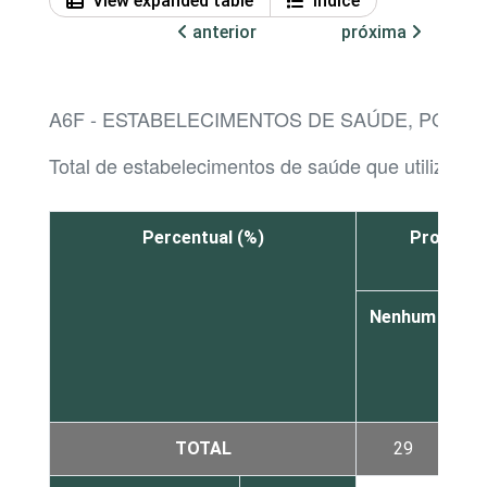
View expanded table
Índice
anterior
próxima
A6F - ESTABELECIMENTOS DE SAÚDE, POR
Total de estabelecimentos de saúde que utilizaram
Percentual (%)
Profissi
Nenhum
De
1
a
3
TOTAL
29
1