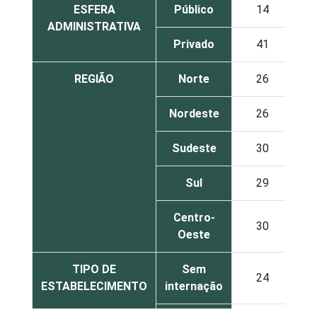
ESFERA
Público
14
0
ADMINISTRATIVA
Privado
41
2
REGIÃO
Norte
26
0
Nordeste
26
1
Sudeste
30
2
Sul
29
1
Centro-
30
1
Oeste
TIPO DE
Sem
24
1
ESTABELECIMENTO
internação