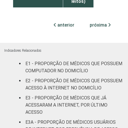
leitos)
Com
internação
anterior
próxima
98
(mais de
50 leitos)
FAIXA ETÁRIA
Até 35
Indicadores Relacionados
100
anos
E1 - PROPORÇÃO DE MÉDICOS QUE POSSUEM
COMPUTADOR NO DOMICÍLIO
36 a 50
99
anos
E2 - PROPORÇÃO DE MÉDICOS QUE POSSUEM
ACESSO À INTERNET NO DOMICÍLIO
51 anos ou
95
E3 - PROPORÇÃO DE MÉDICOS QUE JÁ
mais
ACESSARAM A INTERNET, POR ÚLTIMO
ACESSO
LOCALIZAÇÃO
Capital
97
E3A - PROPORÇÃO DE MÉDICOS USUÁRIOS
Interior
99