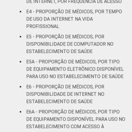
DE INTERNET, POR FREQUÊNCIA DE ACESSO
E4 - PROPORÇÃO DE MÉDICOS, POR TEMPO
1
Base: 1.067 médicos. Dados coletados
DE USO DA INTERNET NA VIDA
entre setembro de 2014 e março de 2015.
PROFISSIONAL
² Considera-se "usuário" aquele que utilizou a
Internet há menos de três meses em relação
E5 - PROPORÇÃO DE MÉDICOS, POR
ao momento da entrevista.
DISPONIBILIDADE DE COMPUTADOR NO
Fonte: NIC.br - set 2014 / mar 2015
ESTABELECIMENTO DE SAÚDE
E5A - PROPORÇÃO DE MÉDICOS, POR TIPO
DE EQUIPAMENTO ELETRÔNICO DISPONÍVEL
PARA USO NO ESTABELECIMENTO DE SAÚDE
E6 - PROPORÇÃO DE MÉDICOS, POR
DISPONIBILIDADE DE INTERNET NO
ESTABELECIMENTO DE SAÚDE
E6A - PROPORÇÃO DE MÉDICOS, POR TIPO
DE EQUIPAMENTO DISPONÍVEL PARA USO NO
ESTABELECIMENTO COM ACESSO À