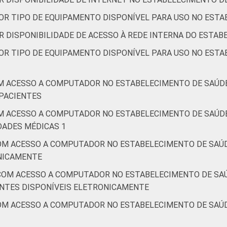
POR TIPO DE EQUIPAMENTO DISPONÍVEL PARA USO NO EST
58
58
64
52
R DISPONIBILIDADE DE ACESSO À REDE INTERNA DO ESTA
65
59
56
58
POR TIPO DE EQUIPAMENTO DISPONÍVEL PARA USO NO EST
40
40
39
36
M ACESSO A COMPUTADOR NO ESTABELECIMENTO DE SAÚDE
PACIENTES
putador no estabelecimento de saúde. Respostas estimuladas.
M ACESSO A COMPUTADOR NO ESTABELECIMENTO DE SAÚDE
Dados coletados entre setembro de 2014 e março de 2015.
DADES MÉDICAS 1
OM ACESSO A COMPUTADOR NO ESTABELECIMENTO DE SAÚD
ONICAMENTE
COM ACESSO A COMPUTADOR NO ESTABELECIMENTO DE SAÚ
ENTES DISPONÍVEIS ELETRONICAMENTE
OM ACESSO A COMPUTADOR NO ESTABELECIMENTO DE SAÚD