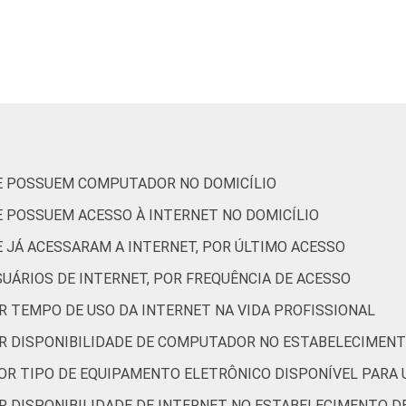
44
47
34
43
33
19
32
20
UE POSSUEM COMPUTADOR NO DOMICÍLIO
E POSSUEM ACESSO À INTERNET NO DOMICÍLIO
65
62
61
59
 JÁ ACESSARAM A INTERNET, POR ÚLTIMO ACESSO
UÁRIOS DE INTERNET, POR FREQUÊNCIA DE ACESSO
R TEMPO DE USO DA INTERNET NA VIDA PROFISSIONAL
46
42
44
40
OR DISPONIBILIDADE DE COMPUTADOR NO ESTABELECIMENT
POR TIPO DE EQUIPAMENTO ELETRÔNICO DISPONÍVEL PARA
55
49
39
49
OR DISPONIBILIDADE DE INTERNET NO ESTABELECIMENTO D