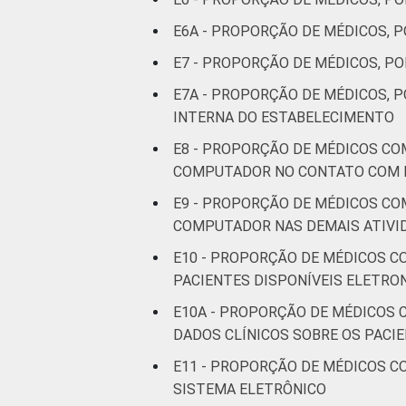
51 anos ou
E6A - PROPORÇÃO DE MÉDICOS, 
mais
E7 - PROPORÇÃO DE MÉDICOS, PO
LOCALIZAÇÃO
Capital
E7A - PROPORÇÃO DE MÉDICOS, 
INTERNA DO ESTABELECIMENTO
Interior
E8 - PROPORÇÃO DE MÉDICOS CO
COMPUTADOR NO CONTATO COM 
1
Base: 735 médicos com acesso a com
E9 - PROPORÇÃO DE MÉDICOS CO
aos resultados da alternativa "sim". 
COMPUTADOR NAS DEMAIS ATIVI
Fonte: NIC.br - set 2014 / mar 2015
E10 - PROPORÇÃO DE MÉDICOS C
PACIENTES DISPONÍVEIS ELETR
E10A - PROPORÇÃO DE MÉDICOS 
DADOS CLÍNICOS SOBRE OS PACI
E11 - PROPORÇÃO DE MÉDICOS C
SISTEMA ELETRÔNICO