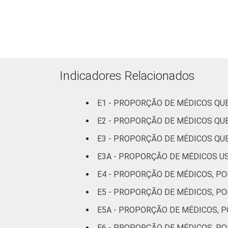
TIPO DE
Sem
ESTABELECIMENTO
internação
Com
internação
(até 50
Indicadores Relacionados
leitos)
E1 - PROPORÇÃO DE MÉDICOS Q
Com
internação
E2 - PROPORÇÃO DE MÉDICOS QU
(mais de
E3 - PROPORÇÃO DE MÉDICOS QUE
50 leitos)
E3A - PROPORÇÃO DE MÉDICOS US
FAIXA ETÁRIA
Até 35
E4 - PROPORÇÃO DE MÉDICOS, PO
anos
E5 - PROPORÇÃO DE MÉDICOS, P
36 a 50
E5A - PROPORÇÃO DE MÉDICOS, 
anos
E6 - PROPORÇÃO DE MÉDICOS, P