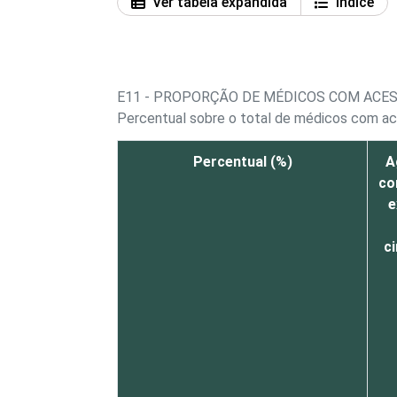
Ver tabela expandida
Índice
E11 - PROPORÇÃO DE MÉDICOS COM ACE
Percentual sobre o total de médicos com a
Percentual (%)
A
co
e
ci