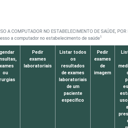
SSO A COMPUTADOR NO ESTABELECIMENTO DE SAÚDE, POR
1
cesso a computador no estabelecimento de saúde
gendar
Pedir
Listar todos
Pedir
Lis
nsultas,
exames
os
exames
xames
laboratoriais
resultados
de
med
ou
de exames
imagem
rurgias
laboratoriais
p
de um
es
paciente
est
específico
uso,
pres
m