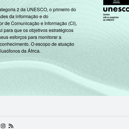
Categoria 2 da UNESCO, o primeiro do
ades da informação e do
or de Comunicação e Informação (CI),
 para que os objetivos estratégicos
seus esforços para monitorar a
 conhecimento. O escopo de atuação
 lusófonos da África.
 (ABRE EM NOVA ABA)
.BR (ABRE EM NOVA ABA)
 NIC.BR (ABRE EM NOVA ABA)
 NIC.BR (ABRE EM NOVA ABA)
AM DO NIC.BR (ABRE EM NOVA ABA)
NKEDIN DO NIC.BR (ABRE EM NOVA ABA)
INSTAGRAM DO NIC.BR (ABRE EM NOVA ABA)
RSS DO NIC.BR (ABRE EM NOVA ABA)