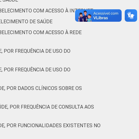
ABELECIMENTO COM ACESSO À INTERNET
57
51
57
34
BELECIMENTO DE SAÚDE
57
52
53
50
ABELECIMENTO COM ACESSO À REDE
37
37
34
25
, POR FREQUÊNCIA DE USO DO
 Cada item apresentado se refere apenas
, POR FREQUÊNCIA DE USO DO
E, POR DADOS CLÍNICOS SOBRE OS
DE, POR FREQUÊNCIA DE CONSULTA AOS
E, POR FUNCIONALIDADES EXISTENTES NO