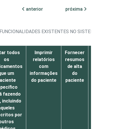
anterior
próxima
 FUNCIONALIDADES EXISTENTES NO SISTEMA ELETRÔNICO
tar todos
Imprimir
Fornecer
Gerar
os
relatórios
resumos
pedidos de
icamentos
com
de alta
materiais e
que um
informações
do
suprimentos
aciente
do paciente
paciente
pecífico
á fazendo
 incluindo
aqueles
critos por
outros
édicos