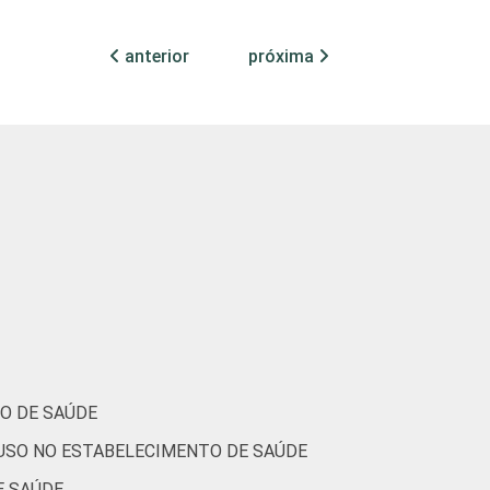
38
43
27
22
anterior
próxima
20
31
25
13
62
51
60
54
44
40
36
32
O DE SAÚDE
 USO NO ESTABELECIMENTO DE SAÚDE
43
44
40
44
E SAÚDE