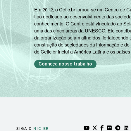
Em 2012, o Cetic.br tornou-se um Centro de 
tipo dedicado ao desenvolvimento das socied
conhecimento. O Centro está vinculado ao Set
uma das cinco áreas da UNESCO. Ele contribui
da organização sejam atingidos, fortalecendo 
construção de sociedades da informação e do
do Cetic.br inclui a América Latina e os países
Conheça nosso trabalho
YOUTUBE DO NIC.BR
TWITTER DO NIC
FACEBOOK DO
FLICKR DO
TELEGR
LI
SIGA O
NIC.BR