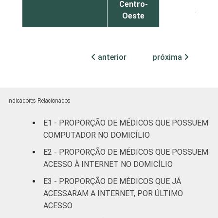
Centro-
21
Oeste
TIPO DE
Sem
30
ESTABELECIMENTO
internação
anterior
próxima
Com
internação
28
(até 50
Indicadores Relacionados
leitos)
E1 - PROPORÇÃO DE MÉDICOS QUE POSSUEM
Com
COMPUTADOR NO DOMICÍLIO
internação
25
E2 - PROPORÇÃO DE MÉDICOS QUE POSSUEM
(mais de
ACESSO À INTERNET NO DOMICÍLIO
50 leitos)
E3 - PROPORÇÃO DE MÉDICOS QUE JÁ
FAIXA ETÁRIA
Até 35
ACESSARAM A INTERNET, POR ÚLTIMO
19
anos
ACESSO