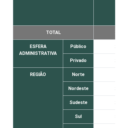
TOTAL
27
ESFERA
Público
28
ADMINISTRATIVA
Privado
25
REGIÃO
Norte
15
Nordeste
22
Sudeste
26
Sul
38