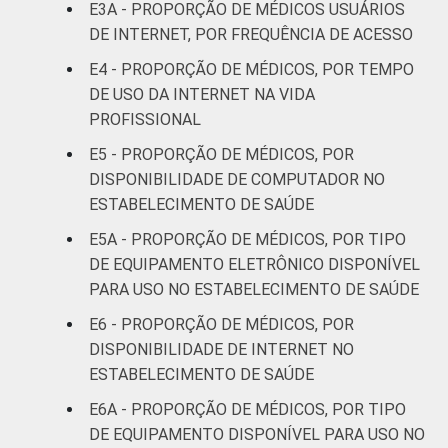
E3A - PROPORÇÃO DE MÉDICOS USUÁRIOS
36 a 50
23
DE INTERNET, POR FREQUÊNCIA DE ACESSO
anos
E4 - PROPORÇÃO DE MÉDICOS, POR TEMPO
DE USO DA INTERNET NA VIDA
51 anos ou
40
mais
PROFISSIONAL
E5 - PROPORÇÃO DE MÉDICOS, POR
LOCALIZAÇÃO
Capital
26
DISPONIBILIDADE DE COMPUTADOR NO
ESTABELECIMENTO DE SAÚDE
Interior
28
E5A - PROPORÇÃO DE MÉDICOS, POR TIPO
DE EQUIPAMENTO ELETRÔNICO DISPONÍVEL
1
Base: 735 médicos com acesso a
PARA USO NO ESTABELECIMENTO DE SAÚDE
computador no estabelecimento de saúde.
Respostas estimuladas. Cada item
E6 - PROPORÇÃO DE MÉDICOS, POR
apresentado se refere apenas aos
DISPONIBILIDADE DE INTERNET NO
resultados da alternativa "sim". Dados
ESTABELECIMENTO DE SAÚDE
coletados entre setembro de 2014 e março
E6A - PROPORÇÃO DE MÉDICOS, POR TIPO
de 2015.
DE EQUIPAMENTO DISPONÍVEL PARA USO NO
Fonte: NIC.br - set 2014 / mar 2015