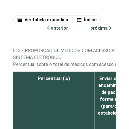
Ver tabela expandida
Índice
anterior
próxima
E13 - PROPORÇÃO DE MÉDICOS COM ACESSO A COMP
SISTEMA ELETRÔNICO
Percentual sobre o total de médicos com acesso a com
Percentual (%)
Enviar ou rec
encaminhame
de pacientes
forma eletrô
(para/de out
estabelecime