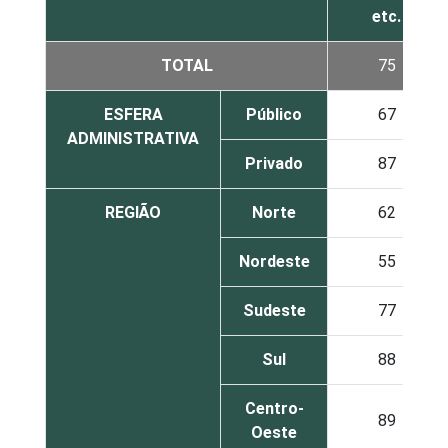
etc.
TOTAL
75
ESFERA
Público
67
ADMINISTRATIVA
Privado
87
REGIÃO
Norte
62
Nordeste
55
Sudeste
77
Sul
88
Centro-
89
Oeste