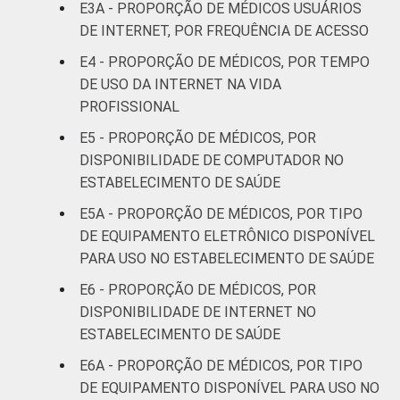
E3A - PROPORÇÃO DE MÉDICOS USUÁRIOS
DE INTERNET, POR FREQUÊNCIA DE ACESSO
51 anos ou
77
E4 - PROPORÇÃO DE MÉDICOS, POR TEMPO
mais
DE USO DA INTERNET NA VIDA
LOCALIZAÇÃO
PROFISSIONAL
Capital
76
E5 - PROPORÇÃO DE MÉDICOS, POR
Interior
74
DISPONIBILIDADE DE COMPUTADOR NO
ESTABELECIMENTO DE SAÚDE
1
Base: 735 médicos com acesso a
E5A - PROPORÇÃO DE MÉDICOS, POR TIPO
computador no estabelecimento de saúde.
DE EQUIPAMENTO ELETRÔNICO DISPONÍVEL
Respostas estimuladas. Cada item
PARA USO NO ESTABELECIMENTO DE SAÚDE
apresentado se refere apenas aos
resultados da alternativa "sim". Dados
E6 - PROPORÇÃO DE MÉDICOS, POR
coletados entre setembro de 2014 e março
DISPONIBILIDADE DE INTERNET NO
de 2015.
ESTABELECIMENTO DE SAÚDE
Fonte: NIC.br - set 2014 / mar 2015
E6A - PROPORÇÃO DE MÉDICOS, POR TIPO
DE EQUIPAMENTO DISPONÍVEL PARA USO NO