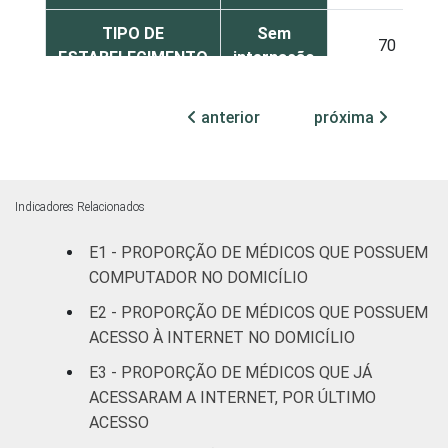
TIPO DE
Sem
70
ESTABELECIMENTO
internação
Com
anterior
próxima
internação
65
(até 50
leitos)
Indicadores Relacionados
Com
internação
E1 - PROPORÇÃO DE MÉDICOS QUE POSSUEM
81
(mais de
COMPUTADOR NO DOMICÍLIO
50 leitos)
E2 - PROPORÇÃO DE MÉDICOS QUE POSSUEM
ACESSO À INTERNET NO DOMICÍLIO
FAIXA ETÁRIA
Até 35
66
E3 - PROPORÇÃO DE MÉDICOS QUE JÁ
anos
ACESSARAM A INTERNET, POR ÚLTIMO
36 a 50
ACESSO
80
anos