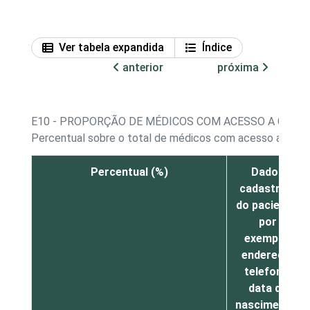
Ver tabela expandida
Índice
anterior
próxima
E10 - PROPORÇÃO DE MÉDICOS COM ACESSO A COMP
Percentual sobre o total de médicos com acesso a com
Percentual (%)
Dados
cadastrais
do paciente,
por
exemplo,
endereço,
telefone,
data de
nascimento,