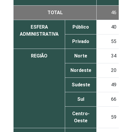
TOTAL
46
ESFERA
Público
40
ADMINISTRATIVA
Privado
55
REGIÃO
Norte
34
Nordeste
20
Sudeste
49
Sul
66
Centro-
59
Oeste