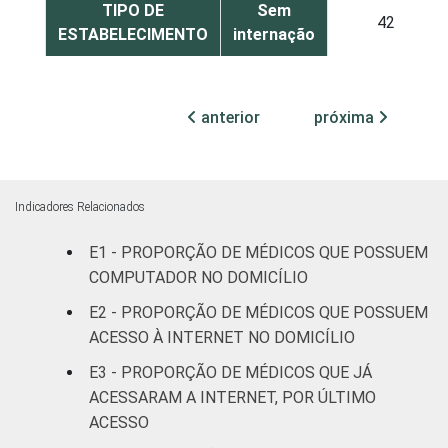
TIPO DE
Sem
42
ESTABELECIMENTO
internação
Com
internação
anterior
próxima
26
(até 50
leitos)
Com
Indicadores Relacionados
internação
56
E1 - PROPORÇÃO DE MÉDICOS QUE POSSUEM
(mais de
50 leitos)
COMPUTADOR NO DOMICÍLIO
E2 - PROPORÇÃO DE MÉDICOS QUE POSSUEM
FAIXA ETÁRIA
Até 35
ACESSO À INTERNET NO DOMICÍLIO
41
anos
E3 - PROPORÇÃO DE MÉDICOS QUE JÁ
ACESSARAM A INTERNET, POR ÚLTIMO
36 a 50
50
ACESSO
anos