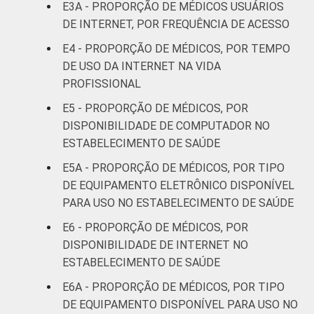
E3A - PROPORÇÃO DE MÉDICOS USUÁRIOS
51 anos ou
DE INTERNET, POR FREQUÊNCIA DE ACESSO
47
mais
E4 - PROPORÇÃO DE MÉDICOS, POR TEMPO
DE USO DA INTERNET NA VIDA
LOCALIZAÇÃO
Capital
55
PROFISSIONAL
Interior
37
E5 - PROPORÇÃO DE MÉDICOS, POR
DISPONIBILIDADE DE COMPUTADOR NO
1
Base: 735 médicos com acesso a
ESTABELECIMENTO DE SAÚDE
computador no estabelecimento de saúde.
E5A - PROPORÇÃO DE MÉDICOS, POR TIPO
Respostas estimuladas. Dados coletados
DE EQUIPAMENTO ELETRÔNICO DISPONÍVEL
entre setembro de 2014 e março de 2015.
PARA USO NO ESTABELECIMENTO DE SAÚDE
2
"Não utiliza" refere-se aos profissionais que
declararam não consultar o dado, apesar de
E6 - PROPORÇÃO DE MÉDICOS, POR
ele estar disponível.
DISPONIBILIDADE DE INTERNET NO
3
"Não está disponível" refere-se aos
ESTABELECIMENTO DE SAÚDE
profissionais que declararam não haver
E6A - PROPORÇÃO DE MÉDICOS, POR TIPO
disponibilidade eletrônica do dado, que
DE EQUIPAMENTO DISPONÍVEL PARA USO NO
declararam não saber se o dado está