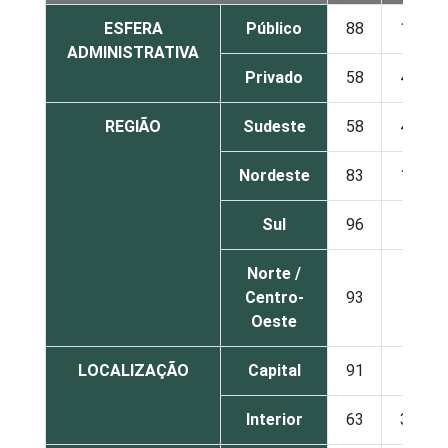
ESFERA
Público
88
12
ADMINISTRATIVA
Privado
58
42
REGIÃO
Sudeste
58
42
Nordeste
83
17
Sul
96
4
Norte /
Centro-
93
7
Oeste
LOCALIZAÇÃO
Capital
91
9
Interior
63
37