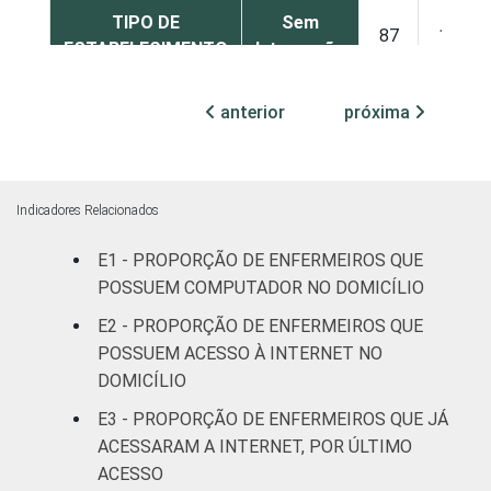
TIPO DE
Sem
87
13
ESTABELECIMENTO
Internação
Com
anterior
próxima
Internação
97
3
(até 50
leitos)
Indicadores Relacionados
Com
E1 - PROPORÇÃO DE ENFERMEIROS QUE
Internação
60
40
POSSUEM COMPUTADOR NO DOMICÍLIO
(mais de
50 leitos)
E2 - PROPORÇÃO DE ENFERMEIROS QUE
POSSUEM ACESSO À INTERNET NO
FAIXA ETÁRIA
Até 30
DOMICÍLIO
61
39
anos
E3 - PROPORÇÃO DE ENFERMEIROS QUE JÁ
ACESSARAM A INTERNET, POR ÚLTIMO
31 a 40
72
28
ACESSO
anos