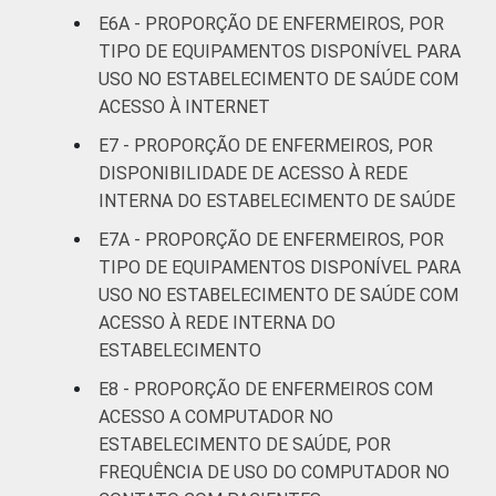
E6A - PROPORÇÃO DE ENFERMEIROS, POR
disposição para uso no estabelecimento de
saúde em que trabalha.
TIPO DE EQUIPAMENTOS DISPONÍVEL PARA
5
Base: 1.269 enfermeiros que têm celular à
USO NO ESTABELECIMENTO DE SAÚDE COM
disposição para uso no estabelecimento de
ACESSO À INTERNET
saúde em que trabalha.
E7 - PROPORÇÃO DE ENFERMEIROS, POR
DISPONIBILIDADE DE ACESSO À REDE
INTERNA DO ESTABELECIMENTO DE SAÚDE
E7A - PROPORÇÃO DE ENFERMEIROS, POR
TIPO DE EQUIPAMENTOS DISPONÍVEL PARA
USO NO ESTABELECIMENTO DE SAÚDE COM
ACESSO À REDE INTERNA DO
ESTABELECIMENTO
E8 - PROPORÇÃO DE ENFERMEIROS COM
ACESSO A COMPUTADOR NO
ESTABELECIMENTO DE SAÚDE, POR
FREQUÊNCIA DE USO DO COMPUTADOR NO