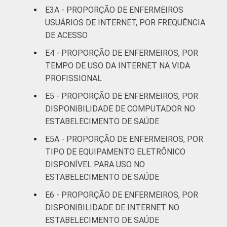
E3A - PROPORÇÃO DE ENFERMEIROS
41 anos ou
USUÁRIOS DE INTERNET, POR FREQUÊNCIA
79
21
mais
DE ACESSO
E4 - PROPORÇÃO DE ENFERMEIROS, POR
Essa tabela foi corrigida em maio de 2015.
TEMPO DE USO DA INTERNET NA VIDA
Para mais informações, acesse
PROFISSIONAL
https://cetic.br/noticia/cetic-br-informa-
correcao-dos-resultados-da-pesquisa-tic-
E5 - PROPORÇÃO DE ENFERMEIROS, POR
saude-2013/
DISPONIBILIDADE DE COMPUTADOR NO
1
Dados coletados entre fevereiro de 2013 e
ESTABELECIMENTO DE SAÚDE
agosto de 2013.
E5A - PROPORÇÃO DE ENFERMEIROS, POR
2
Base: 1.862 enfermeiros que têm
TIPO DE EQUIPAMENTO ELETRÔNICO
computador de mesa à disposição para uso
DISPONÍVEL PARA USO NO
no estabelecimento de saúde em que
ESTABELECIMENTO DE SAÚDE
trabalha.
3
Base: 454 enfermeiros que têm computador
E6 - PROPORÇÃO DE ENFERMEIROS, POR
portátil à disposição para uso no
DISPONIBILIDADE DE INTERNET NO
estabelecimento de saúde em que trabalha.
ESTABELECIMENTO DE SAÚDE
4
Base: 135 enfermeiros que têm tablet à