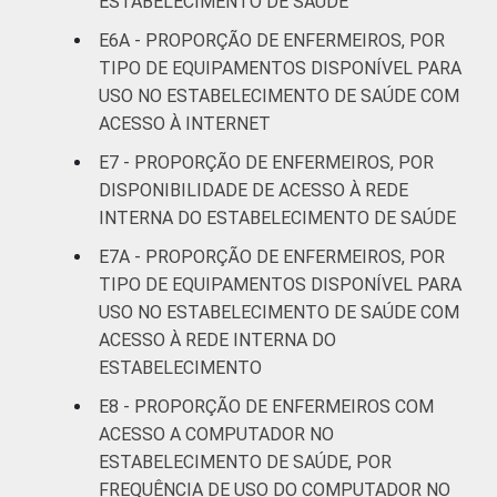
ESTABELECIMENTO DE SAÚDE
3
"Não está disponível" refere-se aos
E6A - PROPORÇÃO DE ENFERMEIROS, POR
profissionais que declararam não haver
disponibilidade eletrônica do dado, que
TIPO DE EQUIPAMENTOS DISPONÍVEL PARA
declararam não saber se o dado está
USO NO ESTABELECIMENTO DE SAÚDE COM
disponível ou que não responderam à
ACESSO À INTERNET
pergunta sobre a disponibilidade.
E7 - PROPORÇÃO DE ENFERMEIROS, POR
Fonte: NIC.br - fev 2013 / ago 2013
DISPONIBILIDADE DE ACESSO À REDE
INTERNA DO ESTABELECIMENTO DE SAÚDE
E7A - PROPORÇÃO DE ENFERMEIROS, POR
TIPO DE EQUIPAMENTOS DISPONÍVEL PARA
USO NO ESTABELECIMENTO DE SAÚDE COM
ACESSO À REDE INTERNA DO
ESTABELECIMENTO
E8 - PROPORÇÃO DE ENFERMEIROS COM
ACESSO A COMPUTADOR NO
ESTABELECIMENTO DE SAÚDE, POR
FREQUÊNCIA DE USO DO COMPUTADOR NO