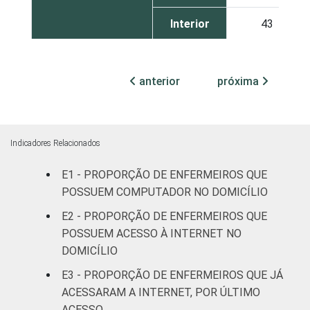
Interior
43
TIPO DE
Sem
25
ESTABELECIMENTO
Internação
anterior
próxima
Com
Internação
29
(até 50
Indicadores Relacionados
leitos)
E1 - PROPORÇÃO DE ENFERMEIROS QUE
POSSUEM COMPUTADOR NO DOMICÍLIO
Com
Internação
E2 - PROPORÇÃO DE ENFERMEIROS QUE
55
(mais de
POSSUEM ACESSO À INTERNET NO
50 leitos)
DOMICÍLIO
E3 - PROPORÇÃO DE ENFERMEIROS QUE JÁ
FAIXA ETÁRIA
Até 30
53
ACESSARAM A INTERNET, POR ÚLTIMO
anos
ACESSO