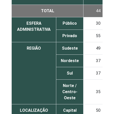
TOTAL
44
ESFERA
Público
30
ADMINISTRATIVA
Privado
55
REGIÃO
Sudeste
49
Nordeste
37
Sul
37
Norte /
Centro-
35
Oeste
LOCALIZAÇÃO
Capital
50