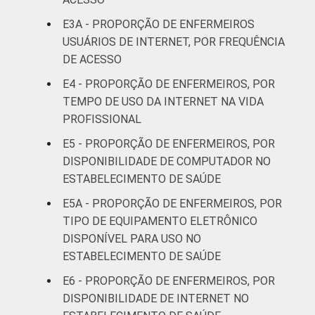
31 a 40
E3A - PROPORÇÃO DE ENFERMEIROS
39
anos
USUÁRIOS DE INTERNET, POR FREQUÊNCIA
DE ACESSO
41 anos ou
42
E4 - PROPORÇÃO DE ENFERMEIROS, POR
mais
TEMPO DE USO DA INTERNET NA VIDA
PROFISSIONAL
Essa tabela foi corrigida em maio de 2015.
Para mais informações, acesse
E5 - PROPORÇÃO DE ENFERMEIROS, POR
https://cetic.br/noticia/cetic-br-informa-
DISPONIBILIDADE DE COMPUTADOR NO
correcao-dos-resultados-da-pesquisa-tic-
ESTABELECIMENTO DE SAÚDE
saude-2013/
E5A - PROPORÇÃO DE ENFERMEIROS, POR
1
Base: 1.940 enfermeiros com acesso a
TIPO DE EQUIPAMENTO ELETRÔNICO
computador no estabelecimento de saúde.
DISPONÍVEL PARA USO NO
Respostas estimuladas. Dados coletados
ESTABELECIMENTO DE SAÚDE
entre fevereiro de 2013 e agosto de 2013.
2
"Não utiliza" refere-se aos profissionais que
E6 - PROPORÇÃO DE ENFERMEIROS, POR
declararam não consultar o dado, apesar de
DISPONIBILIDADE DE INTERNET NO
ele estar disponível.