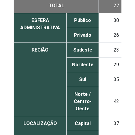
TOTAL
27
ESFERA
Público
30
ADMINISTRATIVA
Privado
26
REGIÃO
Sudeste
23
Nordeste
29
Sul
35
Norte /
Centro-
42
Oeste
LOCALIZAÇÃO
Capital
37