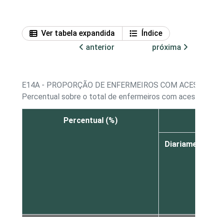
Ver tabela expandida
Índice
anterior
próxima
E14A - PROPORÇÃO DE ENFERMEIROS COM ACESSO A
Percentual sobre o total de enfermeiros com acesso a 
Percentual (%)
Inter
Diariamente