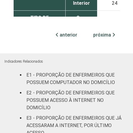
Interior
24
TIPO DE
Sem
32
ESTABELECIMENTO
Internação
anterior
próxima
Com
Internação
32
(até 50
leitos)
Indicadores Relacionados
E1 - PROPORÇÃO DE ENFERMEIROS QUE
Com
POSSUEM COMPUTADOR NO DOMICÍLIO
Internação
25
(mais de
E2 - PROPORÇÃO DE ENFERMEIROS QUE
50 leitos)
POSSUEM ACESSO À INTERNET NO
DOMICÍLIO
FAIXA ETÁRIA
Até 30
21
E3 - PROPORÇÃO DE ENFERMEIROS QUE JÁ
anos
ACESSARAM A INTERNET, POR ÚLTIMO
ACESSO
31 a 40