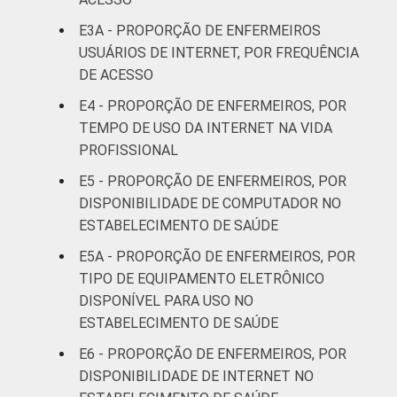
37
anos
E3A - PROPORÇÃO DE ENFERMEIROS
USUÁRIOS DE INTERNET, POR FREQUÊNCIA
41 anos ou
DE ACESSO
21
mais
E4 - PROPORÇÃO DE ENFERMEIROS, POR
TEMPO DE USO DA INTERNET NA VIDA
Essa tabela foi corrigida em maio de 2015.
PROFISSIONAL
Para mais informações, acesse
https://cetic.br/noticia/cetic-br-informa-
E5 - PROPORÇÃO DE ENFERMEIROS, POR
correcao-dos-resultados-da-pesquisa-tic-
DISPONIBILIDADE DE COMPUTADOR NO
saude-2013/
ESTABELECIMENTO DE SAÚDE
1
Base: 1940 enfermeiros com acesso a
E5A - PROPORÇÃO DE ENFERMEIROS, POR
computador no estabelecimento de saúde.
TIPO DE EQUIPAMENTO ELETRÔNICO
Respostas estimuladas. Dados coletados
DISPONÍVEL PARA USO NO
entre fevereiro de 2013 e agosto de 2013.
2
ESTABELECIMENTO DE SAÚDE
"Não utiliza" refere-se aos profissionais que
declararam não utilizar a funcionalidade,
E6 - PROPORÇÃO DE ENFERMEIROS, POR
apesar de ela estar disponível.
DISPONIBILIDADE DE INTERNET NO
3
"Não está disponível" refere-se aos