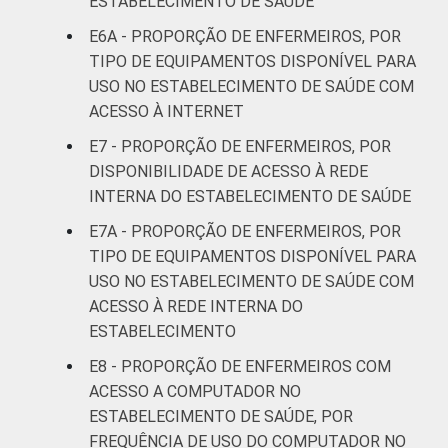
ESTABELECIMENTO DE SAÚDE
profissionais que declararam não haver
E6A - PROPORÇÃO DE ENFERMEIROS, POR
disponibilidade da funcionalidade, que
declararam não saber se a funcionalidade
TIPO DE EQUIPAMENTOS DISPONÍVEL PARA
está disponível ou que não responderam à
USO NO ESTABELECIMENTO DE SAÚDE COM
pergunta sobre a disponibilidade.
ACESSO À INTERNET
Fonte: NIC.br - fev 2013 / ago 2013
E7 - PROPORÇÃO DE ENFERMEIROS, POR
DISPONIBILIDADE DE ACESSO À REDE
INTERNA DO ESTABELECIMENTO DE SAÚDE
E7A - PROPORÇÃO DE ENFERMEIROS, POR
TIPO DE EQUIPAMENTOS DISPONÍVEL PARA
USO NO ESTABELECIMENTO DE SAÚDE COM
ACESSO À REDE INTERNA DO
ESTABELECIMENTO
E8 - PROPORÇÃO DE ENFERMEIROS COM
ACESSO A COMPUTADOR NO
ESTABELECIMENTO DE SAÚDE, POR
FREQUÊNCIA DE USO DO COMPUTADOR NO