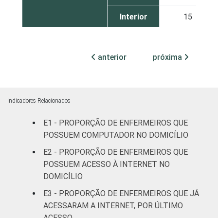
Interior
15
TIPO DE
Sem
5
ESTABELECIMENTO
Internação
anterior
próxima
Com
Internação
5
(até 50
Indicadores Relacionados
leitos)
E1 - PROPORÇÃO DE ENFERMEIROS QUE
POSSUEM COMPUTADOR NO DOMICÍLIO
Com
Internação
E2 - PROPORÇÃO DE ENFERMEIROS QUE
18
(mais de
POSSUEM ACESSO À INTERNET NO
50 leitos)
DOMICÍLIO
E3 - PROPORÇÃO DE ENFERMEIROS QUE JÁ
FAIXA ETÁRIA
Até 30
18
ACESSARAM A INTERNET, POR ÚLTIMO
anos
ACESSO