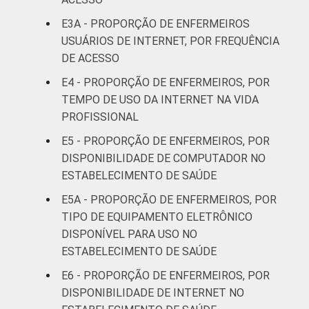
31 a 40
E3A - PROPORÇÃO DE ENFERMEIROS
15
anos
USUÁRIOS DE INTERNET, POR FREQUÊNCIA
DE ACESSO
41 anos ou
5
E4 - PROPORÇÃO DE ENFERMEIROS, POR
mais
TEMPO DE USO DA INTERNET NA VIDA
PROFISSIONAL
Essa tabela foi corrigida em maio de 2015.
Para mais informações, acesse
E5 - PROPORÇÃO DE ENFERMEIROS, POR
https://cetic.br/noticia/cetic-br-informa-
DISPONIBILIDADE DE COMPUTADOR NO
correcao-dos-resultados-da-pesquisa-tic-
ESTABELECIMENTO DE SAÚDE
saude-2013/
E5A - PROPORÇÃO DE ENFERMEIROS, POR
1
Base: 1940 enfermeiros com acesso a
TIPO DE EQUIPAMENTO ELETRÔNICO
computador no estabelecimento de saúde.
DISPONÍVEL PARA USO NO
Respostas estimuladas. Dados coletados
ESTABELECIMENTO DE SAÚDE
entre fevereiro de 2013 e agosto de 2013.
2
"Não utiliza" refere-se aos profissionais que
E6 - PROPORÇÃO DE ENFERMEIROS, POR
declararam não utilizar a funcionalidade,
DISPONIBILIDADE DE INTERNET NO
apesar de ela estar disponível.