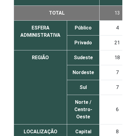
TOTAL
13
ESFERA
Público
4
ADMINISTRATIVA
Privado
21
REGIÃO
Sudeste
18
Nordeste
7
Sul
7
Norte /
Centro-
6
Oeste
LOCALIZAÇÃO
Capital
8