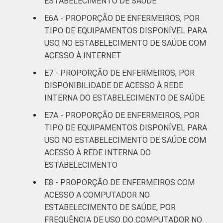
ESTABELECIMENTO DE SAÚDE
3
"Não está disponível" refere-se aos
E6A - PROPORÇÃO DE ENFERMEIROS, POR
profissionais que declararam não haver
disponibilidade da funcionalidade, que
TIPO DE EQUIPAMENTOS DISPONÍVEL PARA
declararam não saber se a funcionalidade
USO NO ESTABELECIMENTO DE SAÚDE COM
está disponível ou que não responderam à
ACESSO À INTERNET
pergunta sobre a disponibilidade.
E7 - PROPORÇÃO DE ENFERMEIROS, POR
Fonte: NIC.br - fev 2013 / ago 2013
DISPONIBILIDADE DE ACESSO À REDE
INTERNA DO ESTABELECIMENTO DE SAÚDE
E7A - PROPORÇÃO DE ENFERMEIROS, POR
TIPO DE EQUIPAMENTOS DISPONÍVEL PARA
USO NO ESTABELECIMENTO DE SAÚDE COM
ACESSO À REDE INTERNA DO
ESTABELECIMENTO
E8 - PROPORÇÃO DE ENFERMEIROS COM
ACESSO A COMPUTADOR NO
ESTABELECIMENTO DE SAÚDE, POR
FREQUÊNCIA DE USO DO COMPUTADOR NO