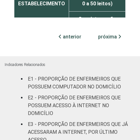
ESTABELECIMENTO
0 a 50 leitos)
Com Internação
62
(mais de 50 leitos)
anterior
próxima
Sem Internação
28
FAIXA ETÁRIA
Até 30 anos
39
Indicadores Relacionados
31 a 40 anos
48
E1 - PROPORÇÃO DE ENFERMEIROS QUE
POSSUEM COMPUTADOR NO DOMICÍLIO
41 anos e mais
62
E2 - PROPORÇÃO DE ENFERMEIROS QUE
Essa tabela foi corrigida em maio de 2015.
POSSUEM ACESSO À INTERNET NO
Para mais informações, acesse
DOMICÍLIO
https://cetic.br/noticia/cetic-br-informa-
E3 - PROPORÇÃO DE ENFERMEIROS QUE JÁ
correcao-dos-resultados-da-pesquisa-tic-
ACESSARAM A INTERNET, POR ÚLTIMO
saude-2013/
ACESSO