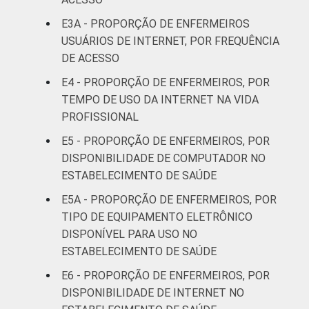
1
Base: 1940 enfermeiros com acesso a
computador no estabelecimento de saúde.
E3A - PROPORÇÃO DE ENFERMEIROS
Respostas estimuladas. Dados coletados
USUÁRIOS DE INTERNET, POR FREQUÊNCIA
entre fevereiro de 2013 e agosto de 2013.
DE ACESSO
2
"Não utiliza" refere-se aos profissionais que
E4 - PROPORÇÃO DE ENFERMEIROS, POR
declararam não utilizar a funcionalidade,
TEMPO DE USO DA INTERNET NA VIDA
apesar de ela estar disponível.
PROFISSIONAL
3
"Não está disponível" refere-se aos
profissionais que declararam não haver
E5 - PROPORÇÃO DE ENFERMEIROS, POR
disponibilidade da funcionalidade, que
DISPONIBILIDADE DE COMPUTADOR NO
declararam não saber se a funcionalidade
ESTABELECIMENTO DE SAÚDE
está disponível ou que não responderam à
E5A - PROPORÇÃO DE ENFERMEIROS, POR
pergunta sobre a disponibilidade.
TIPO DE EQUIPAMENTO ELETRÔNICO
Fonte: NIC.br - fev 2013 / ago 2013
DISPONÍVEL PARA USO NO
ESTABELECIMENTO DE SAÚDE
E6 - PROPORÇÃO DE ENFERMEIROS, POR
DISPONIBILIDADE DE INTERNET NO