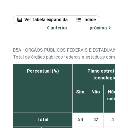
Ver tabela expandida
Índice
anterior
próxima
B5A - ÓRGÃOS PÚBLICOS FEDERAIS E ESTADUAIS C
Total de órgãos públicos federais e estaduais com área
Percentual (%)
Plano estratégico 
tecnologia da i
Sim
Não
Não
sabe
r
Total
54
42
4