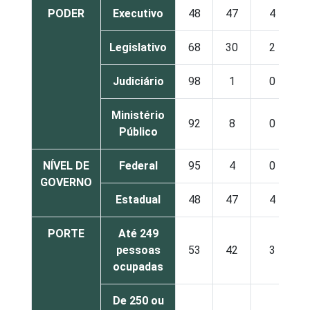
PODER
Executivo
48
47
4
Legislativo
68
30
2
Judiciário
98
1
0
Ministério
92
8
0
Público
NÍVEL DE
Federal
95
4
0
GOVERNO
Estadual
48
47
4
PORTE
Até 249
pessoas
53
42
3
ocupadas
De 250 ou