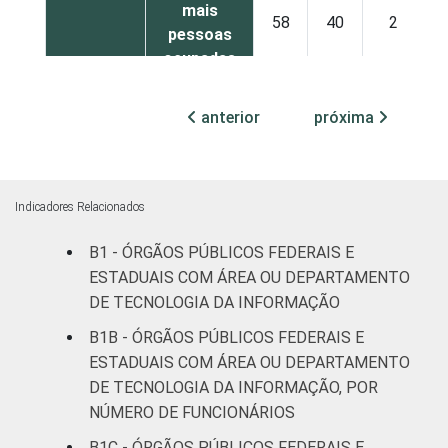
mais
58
40
2
pessoas
ocupadas
Não
anterior
próxima
20
54
25
declarado
Fonte: CGI.br/NIC.br, Centro Regional de
Estudos para o Desenvolvimento da
Indicadores Relacionados
Sociedade da Informação (Cetic.br),
B1 - ÓRGÃOS PÚBLICOS FEDERAIS E
Pesquisa sobre o uso das tecnologias de
ESTADUAIS COM ÁREA OU DEPARTAMENTO
informação e comunicação no setor público
DE TECNOLOGIA DA INFORMAÇÃO
brasileiro - TIC Governo Eletrônico 2019.
B1B - ÓRGÃOS PÚBLICOS FEDERAIS E
ESTADUAIS COM ÁREA OU DEPARTAMENTO
DE TECNOLOGIA DA INFORMAÇÃO, POR
NÚMERO DE FUNCIONÁRIOS
B1C - ÓRGÃOS PÚBLICOS FEDERAIS E