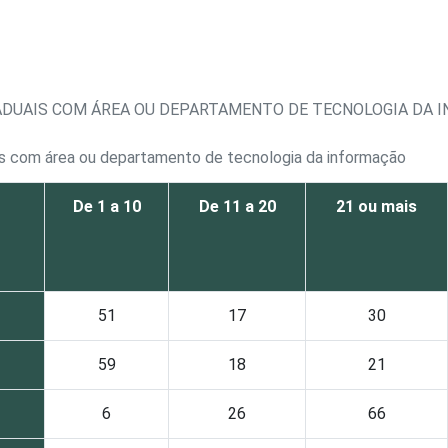
TADUAIS COM ÁREA OU DEPARTAMENTO DE TECNOLOGIA DA 
ais com área ou departamento de tecnologia da informação
De 1 a 10
De 11 a 20
21 ou mais
51
17
30
59
18
21
6
26
66