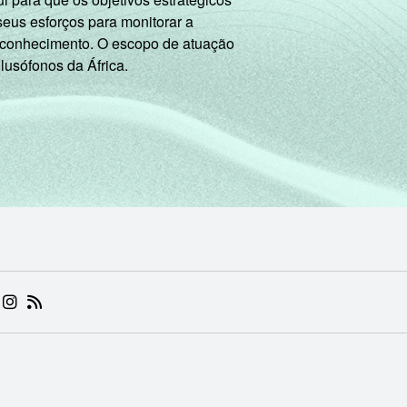
seus esforços para monitorar a
 conhecimento. O escopo de atuação
 lusófonos da África.
 (ABRE EM NOVA ABA)
.BR (ABRE EM NOVA ABA)
 NIC.BR (ABRE EM NOVA ABA)
 NIC.BR (ABRE EM NOVA ABA)
AM DO NIC.BR (ABRE EM NOVA ABA)
NKEDIN DO NIC.BR (ABRE EM NOVA ABA)
INSTAGRAM DO NIC.BR (ABRE EM NOVA ABA)
RSS DO NIC.BR (ABRE EM NOVA ABA)