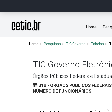
Ir para o conteúdo
Página inicial
Home
Pesq
Home
Pesquisas
TIC Governo
Tabelas
T
TIC Governo Eletrôni
Órgãos Públicos Federais e Estadua
B1B - ÓRGÃOS PÚBLICOS FEDERAI
NÚMERO DE FUNCIONÁRIOS