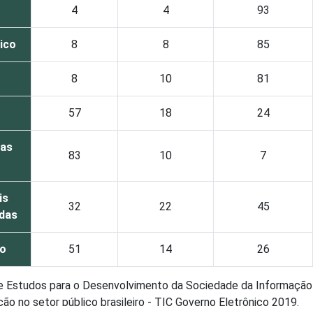
4
4
93
lico
8
8
85
8
10
81
57
18
24
oas
83
10
7
is
32
22
45
das
do
51
14
26
de Estudos para o Desenvolvimento da Sociedade da Informação 
o no setor público brasileiro - TIC Governo Eletrônico 2019.