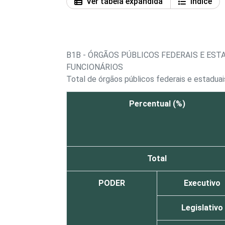
Ver tabela expandida
Índice
B1B - ÓRGÃOS PÚBLICOS FEDERAIS E ES
FUNCIONÁRIOS
Total de órgãos públicos federais e estadu
Percentual (%)
Total
PODER
Executivo
Legislativo