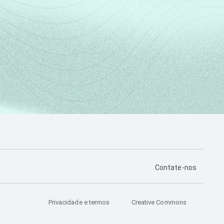
PÁGINA DE CONTA
Contate-nos
Privacidade e termos
Creative Commons