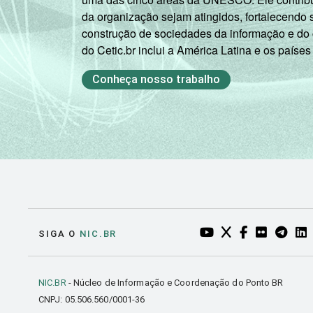
da organização sejam atingidos, fortalecendo 
construção de sociedades da informação e do
do Cetic.br inclui a América Latina e os países
Conheça nosso trabalho
YOUTUBE DO NIC.BR
TWITTER DO NIC
FACEBOOK DO
FLICKR DO
TELEGR
LI
SIGA O
NIC.BR
NIC.BR
- Núcleo de Informação e Coordenação do Ponto BR
CNPJ: 05.506.560/0001-36