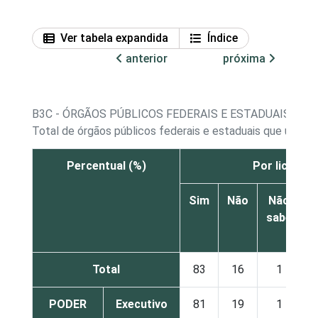
Ver tabela expandida
Índice
anterior
próxima
B3C - ÓRGÃOS PÚBLICOS FEDERAIS E ESTADUAIS QU
Total de órgãos públicos federais e estaduais que utili
Percentual (%)
Por licença
Sim
Não
Não
sabe
r
Total
83
16
1
PODER
Executivo
81
19
1