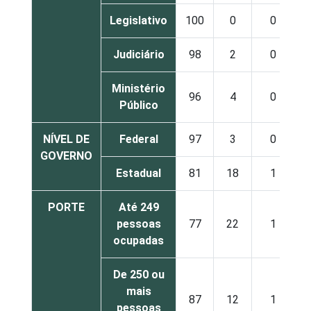
Legislativo
100
0
0
Judiciário
98
2
0
Ministério
96
4
0
Público
NÍVEL DE
Federal
97
3
0
GOVERNO
Estadual
81
18
1
PORTE
Até 249
pessoas
77
22
1
ocupadas
De 250 ou
mais
87
12
1
pessoas