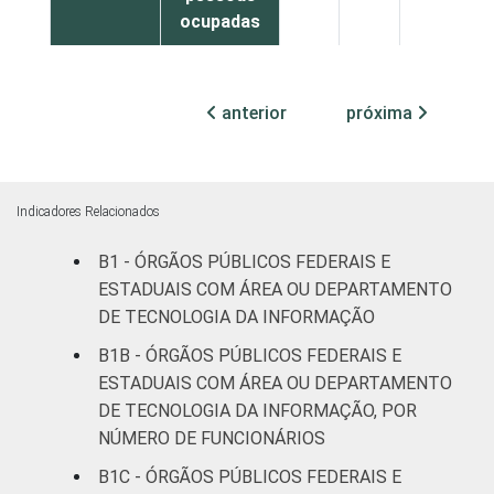
ocupadas
Não
82
18
0
declarado
anterior
próxima
Fonte: CGI.br/NIC.br, Centro Regional de
Estudos para o Desenvolvimento da
Sociedade da Informação (Cetic.br),
Indicadores Relacionados
Pesquisa sobre o uso das tecnologias de
B1 - ÓRGÃOS PÚBLICOS FEDERAIS E
informação e comunicação no setor público
ESTADUAIS COM ÁREA OU DEPARTAMENTO
brasileiro - TIC Governo Eletrônico 2019.
DE TECNOLOGIA DA INFORMAÇÃO
B1B - ÓRGÃOS PÚBLICOS FEDERAIS E
ESTADUAIS COM ÁREA OU DEPARTAMENTO
DE TECNOLOGIA DA INFORMAÇÃO, POR
NÚMERO DE FUNCIONÁRIOS
B1C - ÓRGÃOS PÚBLICOS FEDERAIS E