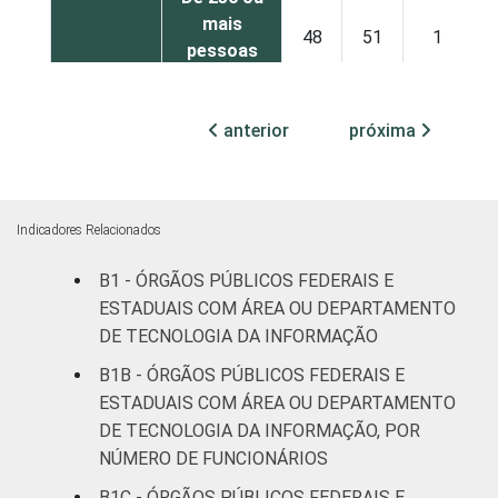
mais
48
51
1
pessoas
ocupadas
anterior
próxima
Não
35
57
4
declarado
Fonte: CGI.br/NIC.br, Centro Regional de
Indicadores Relacionados
Estudos para o Desenvolvimento da
Sociedade da Informação (Cetic.br),
B1 - ÓRGÃOS PÚBLICOS FEDERAIS E
Pesquisa sobre o uso das tecnologias de
ESTADUAIS COM ÁREA OU DEPARTAMENTO
informação e comunicação no setor público
DE TECNOLOGIA DA INFORMAÇÃO
brasileiro - TIC Governo Eletrônico 2019.
B1B - ÓRGÃOS PÚBLICOS FEDERAIS E
ESTADUAIS COM ÁREA OU DEPARTAMENTO
DE TECNOLOGIA DA INFORMAÇÃO, POR
NÚMERO DE FUNCIONÁRIOS
B1C - ÓRGÃOS PÚBLICOS FEDERAIS E