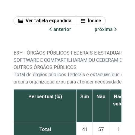
Ver tabela expandida
Índice
anterior
próxima
B3H - ÓRGÃOS PÚBLICOS FEDERAIS E ESTADUAIS QU
SOFTWARE E COMPARTILHARAM OU CEDERAM ESSE 
OUTROS ÓRGÃOS PÚBLICOS
Total de órgãos públicos federais e estaduais que dese
própria organização e/ou para atender necessidades espe
Percentual (%)
Sim
Não
Não
sabe
r
Total
41
57
1