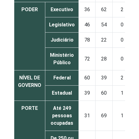
PODER
Executivo
36
62
2
Legislativo
46
54
0
Judiciário
78
22
0
Ministério
72
28
0
Público
NÍVEL DE
Federal
60
39
2
GOVERNO
Estadual
39
60
1
PORTE
Até 249
pessoas
31
69
1
ocupadas
De 250 ou