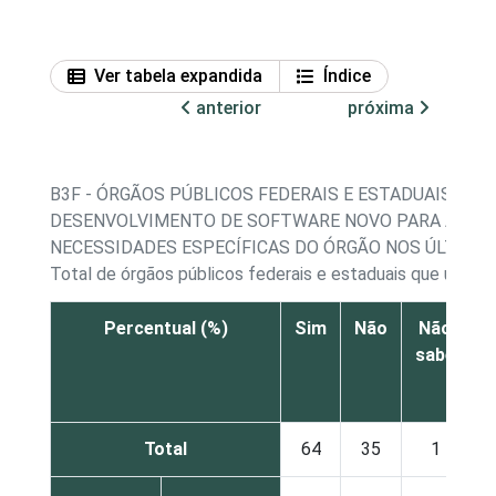
Ver tabela expandida
Índice
anterior
próxima
B3F - ÓRGÃOS PÚBLICOS FEDERAIS E ESTADUAIS QUE
DESENVOLVIMENTO DE SOFTWARE NOVO PARA ATEN
NECESSIDADES ESPECÍFICAS DO ÓRGÃO NOS ÚLTIMO
Total de órgãos públicos federais e estaduais que utili
Percentual (%)
Sim
Não
Não
sabe
r
Total
64
35
1