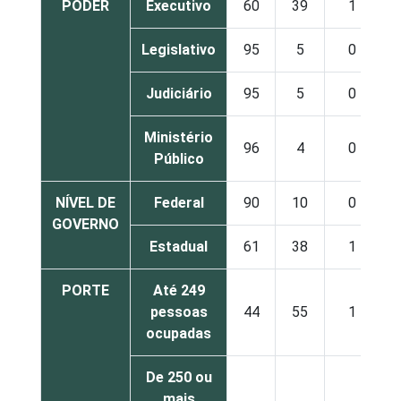
PODER
Executivo
60
39
1
Legislativo
95
5
0
Judiciário
95
5
0
Ministério
96
4
0
Público
NÍVEL DE
Federal
90
10
0
GOVERNO
Estadual
61
38
1
PORTE
Até 249
pessoas
44
55
1
ocupadas
De 250 ou
mais