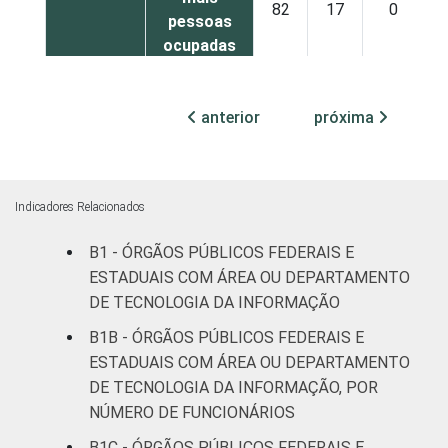
82
17
0
pessoas
ocupadas
Não
47
50
2
anterior
próxima
declarado
Fonte: CGI.br/NIC.br, Centro Regional de
Estudos para o Desenvolvimento da
Indicadores Relacionados
Sociedade da Informação (Cetic.br),
Pesquisa sobre o uso das tecnologias de
B1 - ÓRGÃOS PÚBLICOS FEDERAIS E
informação e comunicação no setor público
ESTADUAIS COM ÁREA OU DEPARTAMENTO
brasileiro - TIC Governo Eletrônico 2019.
DE TECNOLOGIA DA INFORMAÇÃO
B1B - ÓRGÃOS PÚBLICOS FEDERAIS E
ESTADUAIS COM ÁREA OU DEPARTAMENTO
DE TECNOLOGIA DA INFORMAÇÃO, POR
NÚMERO DE FUNCIONÁRIOS
B1C - ÓRGÃOS PÚBLICOS FEDERAIS E