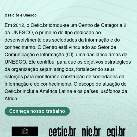
atividades de
serviços
Cetic.br e Unesco
Em 2012, o Cetic.br tornou-se um Centro de Categoria 2
Fonte: CGI.br/NIC.br, Centro Regional de
da UNESCO, o primeiro do tipo dedicado ao
Estudos para o Desenvolvimento da
desenvolvimento das sociedades da informação e do
Sociedade da Informação (Cetic.br),
conhecimento. O Centro está vinculado ao Setor de
Pesquisa sobre o uso das tecnologias de
Comunicação e Informação (CI), uma das cinco áreas da
informação e comunicação nas empresas
UNESCO. Ele contribui para que os objetivos estratégicos
brasileiras - TIC Empresas 2019.
da organização sejam atingidos, fortalecendo seus
esforços para monitorar a construção de sociedades da
informação e do conhecimento. O escopo de atuação do
Cetic.br inclui a América Latina e os países lusófonos da
África.
Conheça nosso trabalho