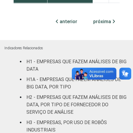
MERCADOS
Indústria de
10
90
DE
transformação
anterior
próxima
ATUAÇÃO
Construção
10
88
Comércio,
Indicadores Relacionados
reparação de
veículos
8
90
H1 - EMPRESAS QUE FAZEM ANÁLISES DE BIG
automotores e
DATA
motocicletas
H1A - EMPRESAS QUE FAZEM ANÁLISES DE
BIG DATA, POR TIPO
Transporte,
armazenagem e
12
88
H2 - EMPRESAS QUE FAZEM ANÁLISES DE BIG
correio
DATA, POR TIPO DE FORNECEDOR DO
SERVIÇO DE ANÁLISE
Alojamento e
7
85
H3 - EMPRESAS, POR USO DE ROBÔS
alimentação
INDUSTRIAIS