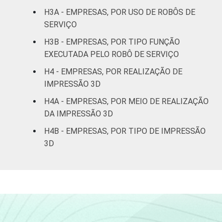
Informação e
H3A - EMPRESAS, POR USO DE ROBÔS DE
23
77
comunicação
SERVIÇO
H3B - EMPRESAS, POR TIPO FUNÇÃO
Atividades
EXECUTADA PELO ROBÔ DE SERVIÇO
imobiliárias,
atividades
H4 - EMPRESAS, POR REALIZAÇÃO DE
profissionais,
IMPRESSÃO 3D
científicas e
10
89
H4A - EMPRESAS, POR MEIO DE REALIZAÇÃO
técnicas,
DA IMPRESSÃO 3D
atividades
administrativas
H4B - EMPRESAS, POR TIPO DE IMPRESSÃO
e serviços
3D
complementares
Artes, cultura,
esporte e
recreação,
13
87
outras