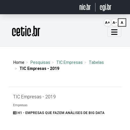
Ir para o conteúdo
A+
A-
A
Página inicial
Home
Pesquisas
TIC Empresas
Tabelas
TIC Empresas - 2019
TIC Empresas - 2019
Empresas
H1 - EMPRESAS QUE FAZEM ANÁLISES DE BIG DATA