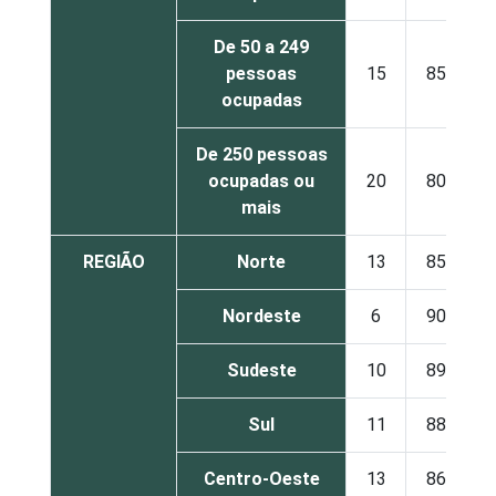
De 50 a 249
pessoas
15
85
ocupadas
De 250 pessoas
ocupadas ou
20
80
mais
REGIÃO
Norte
13
85
Nordeste
6
90
Sudeste
10
89
Sul
11
88
Centro-Oeste
13
86