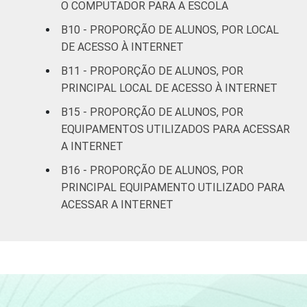
O COMPUTADOR PARA A ESCOLA
Base: 7955 alunos usuários de Internet.
Resposta estimulada. Dados coletados
B10 - PROPORÇÃO DE ALUNOS, POR LOCAL
entre setembro e dezembro de 2015.
DE ACESSO À INTERNET
B11 - PROPORÇÃO DE ALUNOS, POR
PRINCIPAL LOCAL DE ACESSO À INTERNET
B15 - PROPORÇÃO DE ALUNOS, POR
EQUIPAMENTOS UTILIZADOS PARA ACESSAR
A INTERNET
B16 - PROPORÇÃO DE ALUNOS, POR
PRINCIPAL EQUIPAMENTO UTILIZADO PARA
ACESSAR A INTERNET