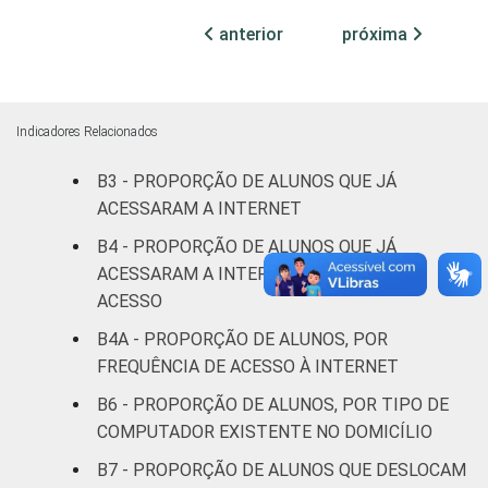
61
21
Públicas
anterior
próxima
Particular
72
20
SÉRIE
4ª série / 5º
Indicadores Relacionados
ano do
43
31
B3 - PROPORÇÃO DE ALUNOS QUE JÁ
Ensino
ACESSARAM A INTERNET
Fundamental
B4 - PROPORÇÃO DE ALUNOS QUE JÁ
8ª série / 9º
ACESSARAM A INTERNET, POR ÚLTIMO
ano do
ACESSO
73
17
Ensino
B4A - PROPORÇÃO DE ALUNOS, POR
Fundamental
FREQUÊNCIA DE ACESSO À INTERNET
2º ano do
B6 - PROPORÇÃO DE ALUNOS, POR TIPO DE
Ensino
82
12
COMPUTADOR EXISTENTE NO DOMICÍLIO
Médio
B7 - PROPORÇÃO DE ALUNOS QUE DESLOCAM