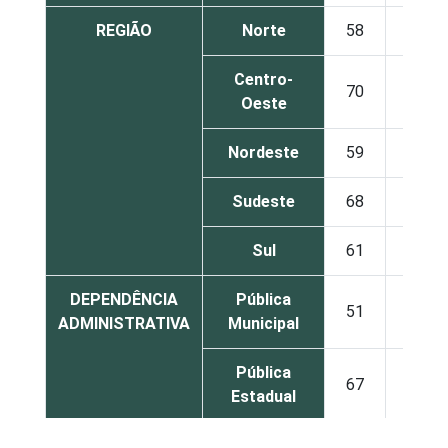
REGIÃO
Norte
58
18
Centro-
70
19
Oeste
Nordeste
59
22
Sudeste
68
19
Sul
61
25
DEPENDÊNCIA
Pública
51
24
ADMINISTRATIVA
Municipal
Pública
67
19
Estadual
Total -