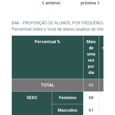
anterior
próxima
B4A - PROPORÇÃO DE ALUNOS, POR FREQUÊNCIA DE 
Percentual sobre o total de alunos usuários de Internet¹
Percentual %
Mais
Pelo
de
meno
uma
uma
vez
vez
por
por
dia
dia
TOTAL
65
21
SEXO
Feminino
68
17
Masculino
61
24