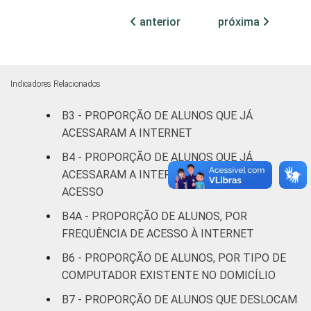
anterior
próxima
DEPENDÊNCIA
Pública
32
4
ADMINISTRATIVA
Municipal
Pública
Indicadores Relacionados
45
3
Estadual
B3 - PROPORÇÃO DE ALUNOS QUE JÁ
Total -
ACESSARAM A INTERNET
40
3
Públicas
B4 - PROPORÇÃO DE ALUNOS QUE JÁ
ACESSARAM A INTERNET, POR ÚLTIMO
Particular
44
4
ACESSO
B4A - PROPORÇÃO DE ALUNOS, POR
SÉRIE
4ª série / 5º
ano do
FREQUÊNCIA DE ACESSO À INTERNET
27
4
Ensino
B6 - PROPORÇÃO DE ALUNOS, POR TIPO DE
Fundamental
COMPUTADOR EXISTENTE NO DOMICÍLIO
B7 - PROPORÇÃO DE ALUNOS QUE DESLOCAM
8ª série / 9º