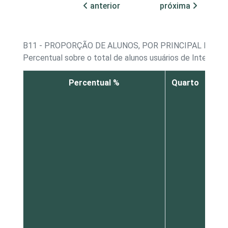
anterior
próxima
B11 - PROPORÇÃO DE ALUNOS, POR PRINCIPAL LOCAL
Percentual sobre o total de alunos usuários de Internet¹
Percentual %
Quarto
N
sa
d
ca
o
out
lug
d
ca
qu
nã
sej