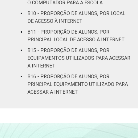
O COMPUTADOR PARA A ESCOLA
ano do
46
3
Ensino
B10 - PROPORÇÃO DE ALUNOS, POR LOCAL
Fundamental
DE ACESSO À INTERNET
B11 - PROPORÇÃO DE ALUNOS, POR
2º ano do
PRINCIPAL LOCAL DE ACESSO À INTERNET
Ensino
55
3
Médio
B15 - PROPORÇÃO DE ALUNOS, POR
EQUIPAMENTOS UTILIZADOS PARA ACESSAR
Base: 7955 alunos usuários de Internet.
A INTERNET
Resposta estimulada. Dados coletados
B16 - PROPORÇÃO DE ALUNOS, POR
entre setembro e dezembro de 2015.
PRINCIPAL EQUIPAMENTO UTILIZADO PARA
ACESSAR A INTERNET