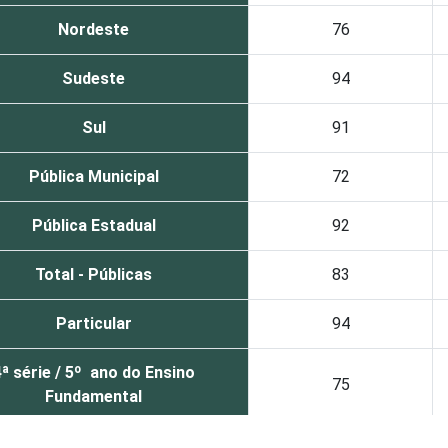
Nordeste
76
Sudeste
94
Sul
91
Pública Municipal
72
Pública Estadual
92
Total - Públicas
83
Particular
94
ª série / 5º ano do Ensino
75
Fundamental
ª série / 9º ano do Ensino