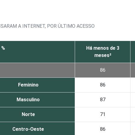
SSARAM A INTERNET, POR ÚLTIMO ACESSO
 %
Há menos de 3
meses²
86
Feminino
86
Masculino
87
Norte
71
Centro-Oeste
86