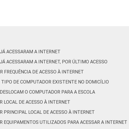
94
Fundamental
2º ano do Ensino Médio
96
ada. Dados coletados entre setembro e dezembro de 2015.
lizou a Internet pelo menos uma vez nos três meses que anteced
 JÁ ACESSARAM A INTERNET
 JÁ ACESSARAM A INTERNET, POR ÚLTIMO ACESSO
R FREQUÊNCIA DE ACESSO À INTERNET
R TIPO DE COMPUTADOR EXISTENTE NO DOMICÍLIO
 DESLOCAM O COMPUTADOR PARA A ESCOLA
R LOCAL DE ACESSO À INTERNET
R PRINCIPAL LOCAL DE ACESSO À INTERNET
OR EQUIPAMENTOS UTILIZADOS PARA ACESSAR A INTERNET