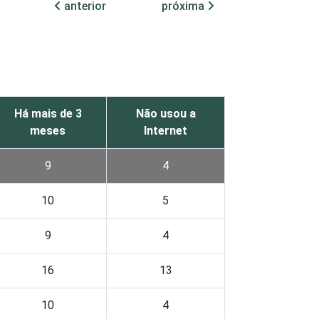
anterior
próxima
Há mais de 3
Não usou a
meses
Internet
9
4
10
5
9
4
16
13
10
4