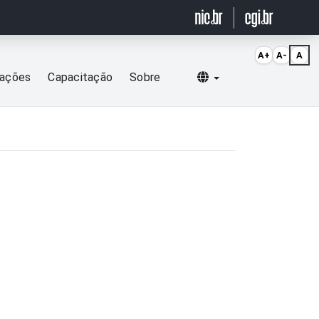
A+
A-
A
Selecionar idioma
cações
Capacitação
Sobre