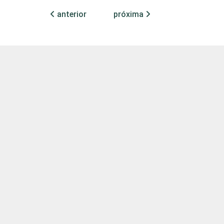
5
1
anterior
próxima
3
1
eram a entrevista.