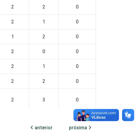
2
2
0
2
1
0
1
2
0
2
0
0
2
1
0
2
2
0
2
3
0
2
0
0
anterior
próxima