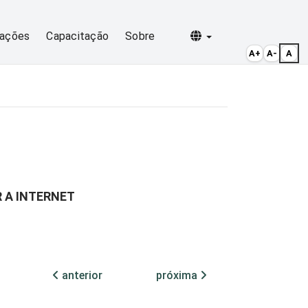
Selecionar idioma
cações
Capacitação
Sobre
A+
A-
A
 A INTERNET
anterior
próxima