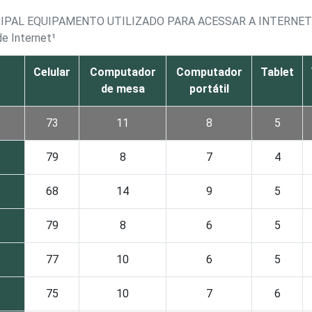
CIPAL EQUIPAMENTO UTILIZADO PARA ACESSAR A INTERNET
de Internet¹
Celular
Computador
Computador
Tablet
de mesa
portátil
73
11
8
5
79
8
7
4
68
14
9
5
79
8
6
5
77
10
6
5
75
10
7
6