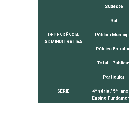
Sudeste
Sul
DEPENDÊNCIA
Pública Municip
ADMINISTRATIVA
Pública Estadu
Total - Pública
Particular
SÉRIE
4ª série / 5º ano
Ensino Fundamen
8ª série / 9º ano
Ensino Fundamen