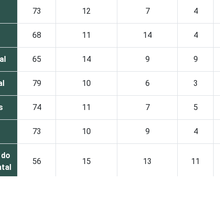
73
12
7
4
68
11
14
4
al
65
14
9
9
al
79
10
6
3
s
74
11
7
5
73
10
9
4
 do
56
15
13
11
tal
 do
81
10
6
1
tal