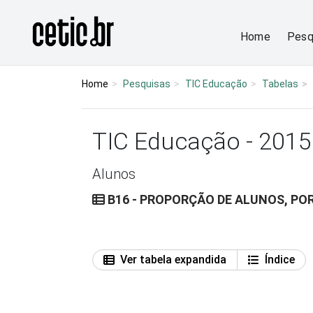
Ir para o conteúdo
Página inicial
Home
Pesq
Home
Pesquisas
TIC Educação
Tabelas
TIC Educação - 2015
Alunos
B16 - PROPORÇÃO DE ALUNOS, PO
Ver tabela expandida
Índice