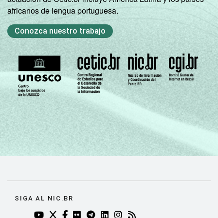
africanos de lengua portuguesa.
Conozca nuestro trabajo
SIGA AL NIC.BR
YOUTUBE DO NIC.BR (ABRE EM NOVA ABA)
TWITTER DO NIC.BR (ABRE EM NOVA ABA)
FACEBOOK DO NIC.BR (ABRE EM NOVA AB
FLICKR DO NIC.BR (ABRE EM NOVA AB
TELEGRAM DO NIC.BR (ABRE EM N
LINKEDIN DO NIC.BR (ABRE EM
INSTAGRAM DO NIC.BR (AB
RSS DO NIC.BR (ABRE 