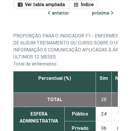
Ver tabla ampliada
Índice
anterior
próxima
PROPORÇÃO PARA O INDICADOR F1 - ENFERMEIROS 
DE ALGUM TREINAMENTO OU CURSO SOBRE O USO DA
INFORMAÇÃO E COMUNICAÇÃO APLICADAS À ÁREA DA
ÚLTIMOS 12 MESES
Total de enfermeiros
Percentual (%)
Sim
Não
TOTAL
28
72
ESFERA
Público
24
76
ADMINISTRATIVA
Privado
36
64