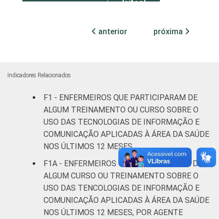
leitos)
Com
anterior
próxima
internação
23
76
(mais de
50 leitos)
Indicadores Relacionados
FAIXA ETÁRIA
Até 30
23
76
F1 - ENFERMEIROS QUE PARTICIPARAM DE
anos
ALGUM TREINAMENTO OU CURSO SOBRE O
De 31 a 40
USO DAS TECNOLOGIAS DE INFORMAÇÃO E
29
71
anos
COMUNICAÇÃO APLICADAS À ÁREA DA SAÚDE
NOS ÚLTIMOS 12 MESES
De 41
F1A - ENFERMEIROS QUE PARTICIPARAM DE
anos ou
28
71
ALGUM CURSO OU TREINAMENTO SOBRE O
mais
USO DAS TENCOLOGIAS DE INFORMAÇÃO E
COMUNICAÇÃO APLICADAS À ÁREA DA SAÚDE
LOCALIZAÇÃO
Capital
24
76
NOS ÚLTIMOS 12 MESES, POR AGENTE