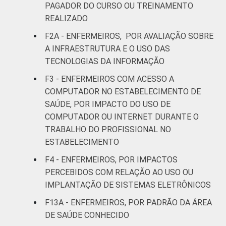
PAGADOR DO CURSO OU TREINAMENTO
Interior
30
70
REALIZADO
F2A - ENFERMEIROS, POR AVALIAÇÃO SOBRE
Fonte: CGI.br/NIC.br, Centro Regional de
Estudos para o Desenvolvimento da
A INFRAESTRUTURA E O USO DAS
Sociedade da Informação (Cetic.br),
TECNOLOGIAS DA INFORMAÇÃO
Pesquisa sobre o uso das tecnologias de
F3 - ENFERMEIROS COM ACESSO A
informação e comunicação nos
COMPUTADOR NO ESTABELECIMENTO DE
estabelecimentos de saúde brasileiros - TIC
SAÚDE, POR IMPACTO DO USO DE
Saúde 2017.
COMPUTADOR OU INTERNET DURANTE O
TRABALHO DO PROFISSIONAL NO
ESTABELECIMENTO
F4 - ENFERMEIROS, POR IMPACTOS
PERCEBIDOS COM RELAÇÃO AO USO OU
IMPLANTAÇÃO DE SISTEMAS ELETRÔNICOS
F13A - ENFERMEIROS, POR PADRÃO DA ÁREA
DE SAÚDE CONHECIDO