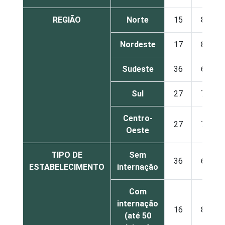
REGIÃO
Norte
15
85
Nordeste
17
82
Sudeste
36
64
Sul
27
73
Centro-
27
73
Oeste
TIPO DE
Sem
36
64
ESTABELECIMENTO
internação
Com
internação
16
84
(até 50