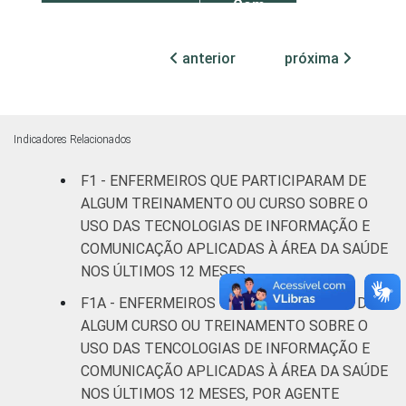
Com
internação
15
(até 50
anterior
próxima
leitos)
Com
internação
Indicadores Relacionados
20
(mais de
50 leitos)
F1 - ENFERMEIROS QUE PARTICIPARAM DE
ALGUM TREINAMENTO OU CURSO SOBRE O
FAIXA ETÁRIA
Até 30
USO DAS TECNOLOGIAS DE INFORMAÇÃO E
15
anos
COMUNICAÇÃO APLICADAS À ÁREA DA SAÚDE
NOS ÚLTIMOS 12 MESES
De 31 a 40
22
F1A - ENFERMEIROS QUE PARTICIPARAM DE
anos
ALGUM CURSO OU TREINAMENTO SOBRE O
USO DAS TENCOLOGIAS DE INFORMAÇÃO E
De 41
COMUNICAÇÃO APLICADAS À ÁREA DA SAÚDE
anos ou
17
NOS ÚLTIMOS 12 MESES, POR AGENTE
mais