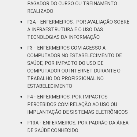
PAGADOR DO CURSO OU TREINAMENTO
REALIZADO
LOCALIZAÇÃO
Capital
23
F2A - ENFERMEIROS, POR AVALIAÇÃO SOBRE
Interior
17
A INFRAESTRUTURA E O USO DAS
TECNOLOGIAS DA INFORMAÇÃO
Fonte: CGI.br/NIC.br, Centro Regional de
F3 - ENFERMEIROS COM ACESSO A
Estudos para o Desenvolvimento da
COMPUTADOR NO ESTABELECIMENTO DE
Sociedade da Informação (Cetic.br),
SAÚDE, POR IMPACTO DO USO DE
Pesquisa sobre o uso das tecnologias de
COMPUTADOR OU INTERNET DURANTE O
informação e comunicação nos
TRABALHO DO PROFISSIONAL NO
estabelecimentos de saúde brasileiros – TIC
ESTABELECIMENTO
Saúde 2017.
F4 - ENFERMEIROS, POR IMPACTOS
PERCEBIDOS COM RELAÇÃO AO USO OU
IMPLANTAÇÃO DE SISTEMAS ELETRÔNICOS
F13A - ENFERMEIROS, POR PADRÃO DA ÁREA
DE SAÚDE CONHECIDO