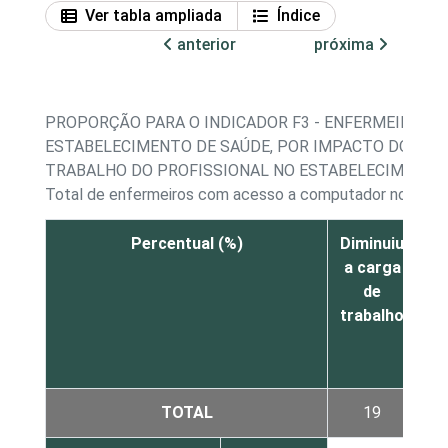
Ver tabla ampliada
Índice
anterior
próxima
PROPORÇÃO PARA O INDICADOR F3 - ENFERMEIROS 
ESTABELECIMENTO DE SAÚDE, POR IMPACTO DO US
TRABALHO DO PROFISSIONAL NO ESTABELECIMENTO
Total de enfermeiros com acesso a computador no esta
Percentual (%)
Diminuiu
A
a carga
a
de
trabalho
t
TOTAL
19