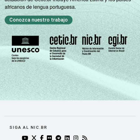
africanos de lengua portuguesa.
Conozca nuestro trabajo
SIGA AL NIC.BR
YOUTUBE DO NIC.BR (ABRE EM NOVA ABA)
TWITTER DO NIC.BR (ABRE EM NOVA ABA)
FACEBOOK DO NIC.BR (ABRE EM NOVA AB
FLICKR DO NIC.BR (ABRE EM NOVA AB
TELEGRAM DO NIC.BR (ABRE EM N
LINKEDIN DO NIC.BR (ABRE EM
INSTAGRAM DO NIC.BR (AB
RSS DO NIC.BR (ABRE 