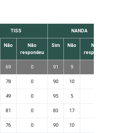
TISS
NANDA
Não
Não
Sim
Não
Não
Sim
respondeu
respondeu
69
0
91
9
-
45
78
0
90
10
-
49
49
0
95
5
-
35
81
0
83
17
-
37
76
0
90
10
-
50