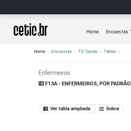
Ir para o conteúdo
Página inicial
Home
Encuestas 
Home
Encuestas
TIC Saúde
Tablas
Enfermeiros
F13A - ENFERMEIROS, POR PADRÃO
Ver tabla ampliada
Índice