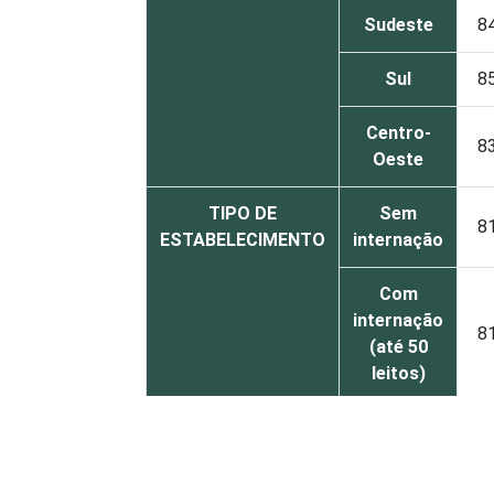
Sudeste
8
Sul
8
Centro-
8
Oeste
TIPO DE
Sem
8
ESTABELECIMENTO
internação
Com
internação
8
(até 50
leitos)
Com
internação
8
(mais de