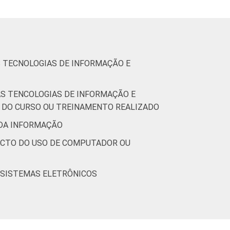
76
0
94
6
-
42
S TECNOLOGIAS DE INFORMAÇÃO E
70
0
93
7
-
47
AS TENCOLOGIAS DE INFORMAÇÃO E
R DO CURSO OU TREINAMENTO REALIZADO
65
0
87
13
-
43
 DA INFORMAÇÃO
ACTO DO USO DE COMPUTADOR OU
61
0
93
7
-
49
 SISTEMAS ELETRÔNICOS
74
0
90
10
-
42
(Cetic.br), Pesquisa sobre o uso das
7.