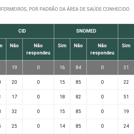
NFERMEIROS, POR PADRÃO DA ÁREA DE SAÚDE CONHECIDO
CID
SNOMED
m
Não
Não
Sim
Não
Não
Sim
respondeu
respondeu
1
19
0
16
84
0
31
0
20
0
15
85
0
22
3
17
0
18
82
0
51
8
32
0
15
85
0
19
5
25
0
14
85
0
24