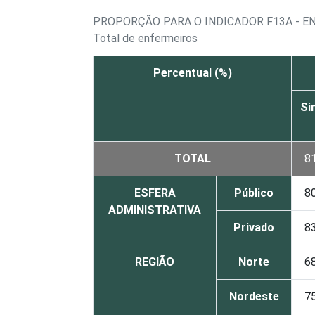
PROPORÇÃO PARA O INDICADOR F13A - E
Total de enfermeiros
Percentual (%)
Si
TOTAL
8
ESFERA
Público
8
ADMINISTRATIVA
Privado
8
REGIÃO
Norte
6
Nordeste
7