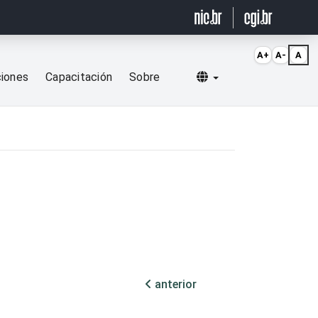
A+
A-
A
Selecionar idioma
ciones
Capacitación
Sobre
anterior