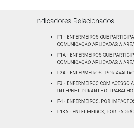
50 leitos)
FAIXA ETÁRIA
Até 30
Indicadores Relacionados
7
anos
F1 - ENFERMEIROS QUE PARTICI
De 31 a 40
8
COMUNICAÇÃO APLICADAS À ÁREA
anos
F1A - ENFERMEIROS QUE PARTIC
De 41
COMUNICAÇÃO APLICADAS À ÁREA
anos ou
8
F2A - ENFERMEIROS, POR AVALI
mais
F3 - ENFERMEIROS COM ACESSO 
LOCALIZAÇÃO
INTERNET DURANTE O TRABALHO
Capital
8
F4 - ENFERMEIROS, POR IMPACT
Interior
7
F13A - ENFERMEIROS, POR PADRÃ
Fonte: CGI.br/NIC.br, Centro Regional 
tecnologias de informação e comunicaç