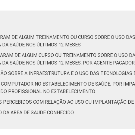
8
22
0
16
84
0
24
PARAM DE ALGUM TREINAMENTO OU CURSO SOBRE O USO DA
0
20
0
16
84
0
30
 DA SAÚDE NOS ÚLTIMOS 12 MESES
IPARAM DE ALGUM CURSO OU TREINAMENTO SOBRE O USO D
 DA SAÚDE NOS ÚLTIMOS 12 MESES, POR AGENTE PAGADO
4
16
0
15
85
0
35
AÇÃO SOBRE A INFRAESTRUTURA E O USO DAS TECNOLOGIAS
A COMPUTADOR NO ESTABELECIMENTO DE SAÚDE, POR IMP
 DO PROFISSIONAL NO ESTABELECIMENTO
3
17
0
16
84
0
39
OS PERCEBIDOS COM RELAÇÃO AO USO OU IMPLANTAÇÃO DE
9
21
0
16
84
0
26
O DA ÁREA DE SAÚDE CONHECIDO
de Estudos para o Desenvolvimento da Sociedade da Informação 
ão nos estabelecimentos de saúde brasileiros – TIC Saúde 201