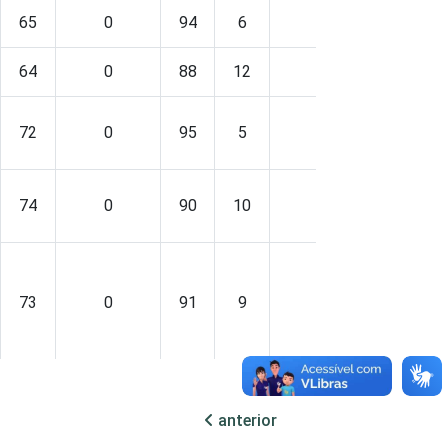
65
0
94
6
-
43
64
0
88
12
-
43
72
0
95
5
-
51
74
0
90
10
-
46
73
0
91
9
-
51
anterior
64
0
92
8
-
43