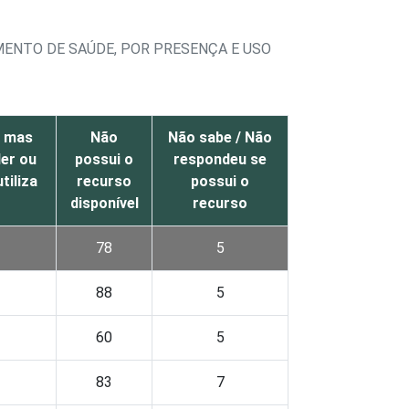
ENTO DE SAÚDE, POR PRESENÇA E USO
, mas
Não
Não sabe / Não
er ou
possui o
respondeu se
tiliza
recurso
possui o
disponível
recurso
78
5
88
5
60
5
83
7