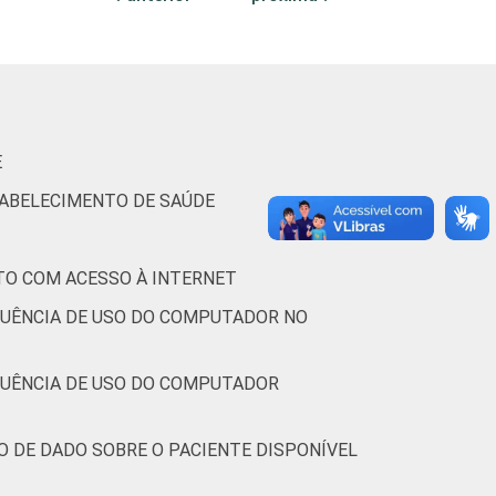
78
7
85
5
E
TABELECIMENTO DE SAÚDE
79
3
TO COM ACESSO À INTERNET
73
8
QUÊNCIA DE USO DO COMPUTADOR NO
77
6
QUÊNCIA DE USO DO COMPUTADOR
78
4
O DE DADO SOBRE O PACIENTE DISPONÍVEL
(Cetic.br), Pesquisa sobre o uso das