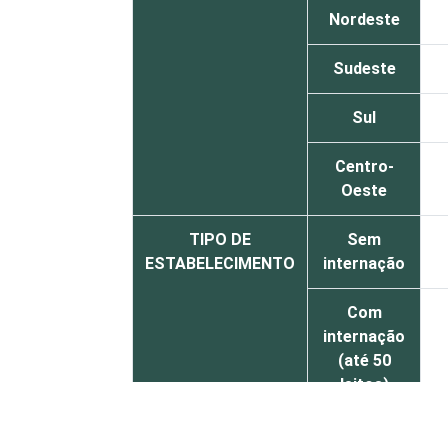
Nordeste
Sudeste
Sul
Centro-
Oeste
TIPO DE
Sem
ESTABELECIMENTO
internação
Com
internação
(até 50
leitos)
Com