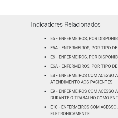
internação
(mais de 50
leitos)
Indicadores Relacionados
FAIXA ETÁRIA
Até 30
anos
E5 - ENFERMEIROS, POR DISPON
De 31 a 40
E5A - ENFERMEIROS, POR TIPO 
anos
E6 - ENFERMEIROS, POR DISPONI
E6A - ENFERMEIROS, POR TIPO 
De 41 anos
ou mais
E8 - ENFERMEIROS COM ACESSO 
ATENDIMENTO AOS PACIENTES
LOCALIZAÇÃO
Capital
E9 - ENFERMEIROS COM ACESSO 
DURANTE O TRABALHO COMO EN
Interior
E10 - ENFERMEIROS COM ACESSO
Fonte: CGI.br/NIC.br, Centro Regional 
ELETRONICAMENTE