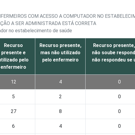
ENFERMEIROS COM ACESSO A COMPUTADOR NO ESTABELECIM
AÇÃO A SER ADMINISTRADA ESTÁ CORRETA
ador no estabelecimento de saúde
Recurso
Recurso presente,
Recurso presente
presente e
mas não utilizado
não soube respond
utilizado pelo
pelo enfermeiro
não respondeu se u
enfermeiro
12
4
0
5
2
0
27
8
0
6
4
0