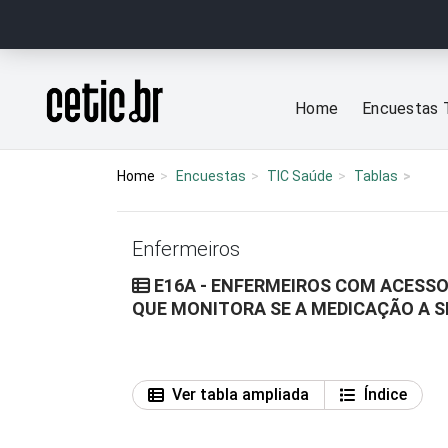
Ir para o conteúdo
Página inicial
Home
Encuestas 
Home
Encuestas
TIC Saúde
Tablas
Enfermeiros
E16A - ENFERMEIROS COM ACESSO
QUE MONITORA SE A MEDICAÇÃO A S
Ver tabla ampliada
Índice