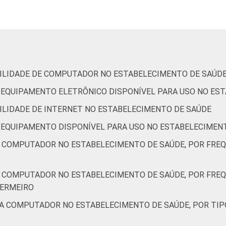
8
6
0
9
1
0
IBILIDADE DE COMPUTADOR NO ESTABELECIMENTO DE SAÚD
DE EQUIPAMENTO ELETRÔNICO DISPONÍVEL PARA USO NO ES
16
2
0
BILIDADE DE INTERNET NO ESTABELECIMENTO DE SAÚDE
DE EQUIPAMENTO DISPONÍVEL PARA USO NO ESTABELECIMEN
9
10
0
A COMPUTADOR NO ESTABELECIMENTO DE SAÚDE, POR FRE
9
7
1
A COMPUTADOR NO ESTABELECIMENTO DE SAÚDE, POR FRE
FERMEIRO
15
3
0
 A COMPUTADOR NO ESTABELECIMENTO DE SAÚDE, POR TIP
de Estudos para o Desenvolvimento da Sociedade da Informação 