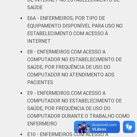
SAÚDE
De 41
E6A - ENFERMEIROS, POR TIPO DE
anos ou
9
EQUIPAMENTO DISPONÍVEL PARA USO NO
mais
ESTABELECIMENTO COM ACESSO À
INTERNET
LOCALIZAÇÃO
Capital
9
E8 - ENFERMEIROS COM ACESSO A
Interior
15
COMPUTADOR NO ESTABELECIMENTO DE
SAÚDE, POR FREQUÊNCIA DE USO DO
Fonte: CGI.br/NIC.br, Centro Regional de
COMPUTADOR NO ATENDIMENTO AOS
Estudos para o Desenvolvimento da
PACIENTES
Sociedade da Informação (Cetic.br),
E9 - ENFERMEIROS COM ACESSO A
Pesquisa sobre o uso das tecnologias de
COMPUTADOR NO ESTABELECIMENTO DE
informação e comunicação nos
SAÚDE, POR FREQUÊNCIA DE USO DO
estabelecimentos de saúde brasileiros – TIC
COMPUTADOR DURANTE O TRABALHO COMO
Saúde 2017.
ENFERMEIRO
E10 - ENFERMEIROS COM ACESSO A