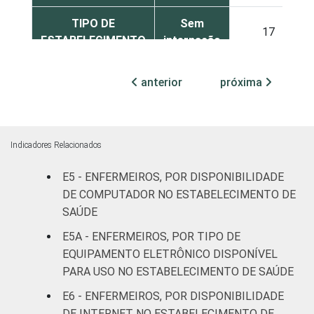
TIPO DE
Sem
17
ESTABELECIMENTO
internação
Com
anterior
próxima
internação
12
(até 50
leitos)
Indicadores Relacionados
Com
internação
E5 - ENFERMEIROS, POR DISPONIBILIDADE
8
(mais de
DE COMPUTADOR NO ESTABELECIMENTO DE
50 leitos)
SAÚDE
E5A - ENFERMEIROS, POR TIPO DE
FAIXA ETÁRIA
Até 30
9
EQUIPAMENTO ELETRÔNICO DISPONÍVEL
anos
PARA USO NO ESTABELECIMENTO DE SAÚDE
De 31 a 40
E6 - ENFERMEIROS, POR DISPONIBILIDADE
16
anos
DE INTERNET NO ESTABELECIMENTO DE