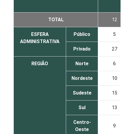
TOTAL
12
ESFERA
Público
5
ADMINISTRATIVA
Privado
27
REGIÃO
Norte
6
Nordeste
10
Sudeste
15
Sul
13
Centro-
9
Oeste