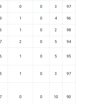
3
0
0
3
97
0
0
9
1
0
4
96
0
0
6
1
0
2
98
1
0
7
2
0
5
94
0
0
6
1
0
5
95
0
0
5
1
0
3
97
0
0
7
0
0
10
90
0
0