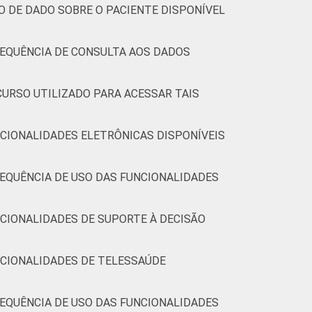
4
1
0
3
97
0
0
O DE DADO SOBRE O PACIENTE DISPONÍVEL
(Cetic.br), Pesquisa sobre o uso das
REQUÊNCIA DE CONSULTA AOS DADOS
7.
CURSO UTILIZADO PARA ACESSAR TAIS
CIONALIDADES ELETRÔNICAS DISPONÍVEIS
EQUÊNCIA DE USO DAS FUNCIONALIDADES
CIONALIDADES DE SUPORTE À DECISÃO
NCIONALIDADES DE TELESSAÚDE
EQUÊNCIA DE USO DAS FUNCIONALIDADES