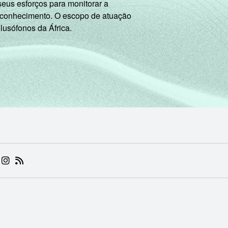
seus esforços para monitorar a
 conhecimento. O escopo de atuação
 lusófonos da África.
 (ABRE EM NOVA ABA)
.BR (ABRE EM NOVA ABA)
 NIC.BR (ABRE EM NOVA ABA)
 NIC.BR (ABRE EM NOVA ABA)
AM DO NIC.BR (ABRE EM NOVA ABA)
NKEDIN DO NIC.BR (ABRE EM NOVA ABA)
INSTAGRAM DO NIC.BR (ABRE EM NOVA ABA)
RSS DO NIC.BR (ABRE EM NOVA ABA)