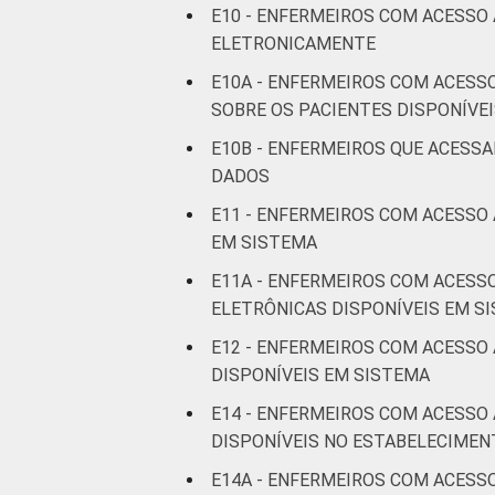
Interior
8
E10 - ENFERMEIROS COM ACESSO
ELETRONICAMENTE
Fonte: CGI.br/NIC.br, Centro Regional 
E10A - ENFERMEIROS COM ACESS
tecnologias de informação e comunicaç
SOBRE OS PACIENTES DISPONÍVE
E10B - ENFERMEIROS QUE ACESS
DADOS
E11 - ENFERMEIROS COM ACESSO
EM SISTEMA
E11A - ENFERMEIROS COM ACESS
ELETRÔNICAS DISPONÍVEIS EM S
E12 - ENFERMEIROS COM ACESSO
DISPONÍVEIS EM SISTEMA
E14 - ENFERMEIROS COM ACESSO
DISPONÍVEIS NO ESTABELECIMEN
E14A - ENFERMEIROS COM ACESS