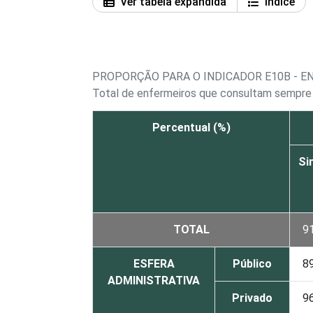
Ver tabela expandida
Índice
PROPORÇÃO PARA O INDICADOR E10B - E
Total de enfermeiros que consultam sempre 
Percentual (%)
Si
TOTAL
9
ESFERA
Público
8
ADMINISTRATIVA
Privado
9