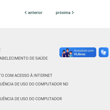
anterior
próxima
8
1
0
3
96
1
0
8
1
0
2
98
0
0
E
TABELECIMENTO DE SAÚDE
4
0
0
3
97
0
0
TO COM ACESSO À INTERNET
8
2
0
4
95
1
0
QUÊNCIA DE USO DO COMPUTADOR NO
QUÊNCIA DE USO DO COMPUTADOR
11
1
0
4
96
0
0