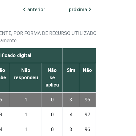
anterior
próxima
ENTE, POR FORMA DE RECURSO UTILIZADO PARA ACESSAR 
icamente
ificado digital
Biometria
ão
Não
Não
Sim
Não
Não
Não
abe
respondeu
se
sabe
respon
aplica
6
1
0
3
96
0
0
8
1
0
4
97
0
0
4
1
0
3
96
1
0