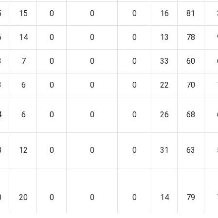
5
15
0
0
0
16
81
6
14
0
0
0
13
78
3
7
0
0
0
33
60
3
6
0
0
0
22
70
4
6
0
0
0
26
68
8
12
0
0
0
31
63
0
20
0
0
0
14
79