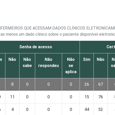
NFERMEIROS QUE ACESSAM DADOS CLÍNICOS ELETRONICAM
ao menos um dado clínico sobre o paciente disponível eletron
Senha de acesso
Cert
m
Não
Não
Não
Não
Sim
Não
N
sabe
respondeu
se
s
aplica
1
8
0
0
0
26
67
9
11
0
0
0
15
76
6
4
0
0
0
44
52