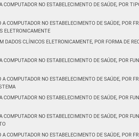
9
11
0
0
0
28
67
 A COMPUTADOR NO ESTABELECIMENTO DE SAÚDE, POR TIP
de Estudos para o Desenvolvimento da Sociedade da Informação 
O A COMPUTADOR NO ESTABELECIMENTO DE SAÚDE, POR F
ão nos estabelecimentos de saúde brasileiros – TIC Saúde 201
IS ELETRONICAMENTE
AM DADOS CLÍNICOS ELETRONICAMENTE, POR FORMA DE RE
 A COMPUTADOR NO ESTABELECIMENTO DE SAÚDE, POR FUN
O A COMPUTADOR NO ESTABELECIMENTO DE SAÚDE, POR FR
ISTEMA
 A COMPUTADOR NO ESTABELECIMENTO DE SAÚDE, POR FUN
 A COMPUTADOR NO ESTABELECIMENTO DE SAÚDE, POR FU
TO
O A COMPUTADOR NO ESTABELECIMENTO DE SAÚDE, POR FR