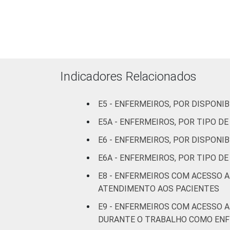
Com
internação
9
(mais de
50 leitos)
Indicadores Relacionados
FAIXA ETÁRIA
Até 30
8
anos
E5 - ENFERMEIROS, POR DISPON
De 31 a 40
E5A - ENFERMEIROS, POR TIPO 
9
anos
E6 - ENFERMEIROS, POR DISPONI
E6A - ENFERMEIROS, POR TIPO 
De 41
anos ou
9
E8 - ENFERMEIROS COM ACESSO 
mais
ATENDIMENTO AOS PACIENTES
E9 - ENFERMEIROS COM ACESSO 
LOCALIZAÇÃO
Capital
9
DURANTE O TRABALHO COMO EN