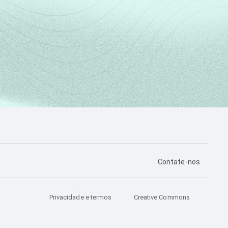
PÁGINA DE CONTA
Contate-nos
Privacidade e termos
Creative Commons