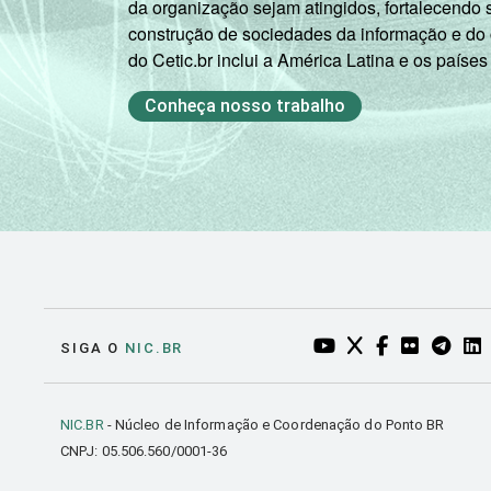
da organização sejam atingidos, fortalecendo 
construção de sociedades da informação e do
do Cetic.br inclui a América Latina e os países
Conheça nosso trabalho
YOUTUBE DO NIC.BR
TWITTER DO NIC
FACEBOOK DO
FLICKR DO
TELEGR
LI
SIGA O
NIC.BR
NIC.BR
- Núcleo de Informação e Coordenação do Ponto BR
CNPJ: 05.506.560/0001-36