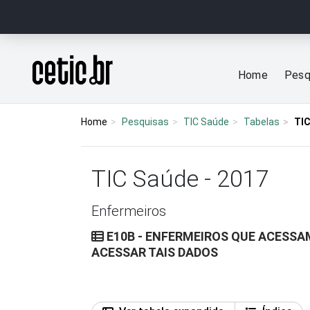
Ir para o conteúdo
Página inicial
Home
Pesq
Home
Pesquisas
TIC Saúde
Tabelas
TIC
TIC Saúde - 2017
Enfermeiros
E10B - ENFERMEIROS QUE ACESSA
ACESSAR TAIS DADOS