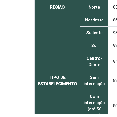
REGIÃO
Norte
8
Nordeste
8
Sudeste
9
Sul
9
Centro-
9
Oeste
TIPO DE
Sem
8
ESTABELECIMENTO
internação
Com
internação
8
(até 50
leitos)