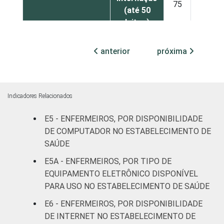
75
3
(até 50
leitos)
Com
anterior
próxima
internação
83
6
(mais de
50 leitos)
Indicadores Relacionados
FAIXA ETÁRIA
Até 30
79
5
E5 - ENFERMEIROS, POR DISPONIBILIDADE
anos
DE COMPUTADOR NO ESTABELECIMENTO DE
SAÚDE
De 31 a 40
81
6
anos
E5A - ENFERMEIROS, POR TIPO DE
EQUIPAMENTO ELETRÔNICO DISPONÍVEL
De 41
PARA USO NO ESTABELECIMENTO DE SAÚDE
anos ou
81
3
E6 - ENFERMEIROS, POR DISPONIBILIDADE
mais
DE INTERNET NO ESTABELECIMENTO DE