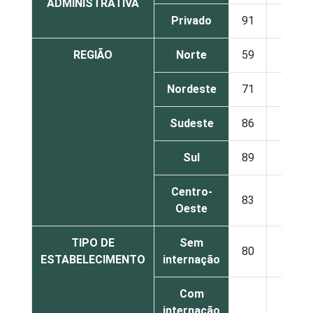
ADMINISTRATIVA
Privado
91
5
REGIÃO
Norte
59
7
Nordeste
71
4
Sudeste
86
4
Sul
89
7
Centro-
83
8
Oeste
TIPO DE
Sem
80
4
ESTABELECIMENTO
internação
Com
internação