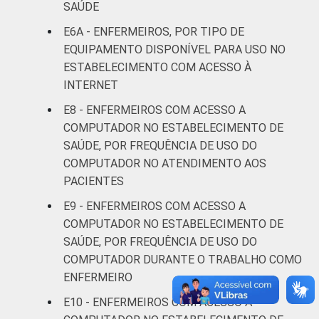
LOCALIZAÇÃO
SAÚDE
Capital
85
4
E6A - ENFERMEIROS, POR TIPO DE
Interior
79
5
EQUIPAMENTO DISPONÍVEL PARA USO NO
ESTABELECIMENTO COM ACESSO À
Fonte: CGI.br/NIC.br, Centro Regional de
INTERNET
Estudos para o Desenvolvimento da
E8 - ENFERMEIROS COM ACESSO A
Sociedade da Informação (Cetic.br),
COMPUTADOR NO ESTABELECIMENTO DE
Pesquisa sobre o uso das tecnologias de
SAÚDE, POR FREQUÊNCIA DE USO DO
informação e comunicação nos
COMPUTADOR NO ATENDIMENTO AOS
estabelecimentos de saúde brasileiros – TIC
Saúde 2017.
PACIENTES
E9 - ENFERMEIROS COM ACESSO A
COMPUTADOR NO ESTABELECIMENTO DE
SAÚDE, POR FREQUÊNCIA DE USO DO
COMPUTADOR DURANTE O TRABALHO COMO
ENFERMEIRO
E10 - ENFERMEIROS COM ACESSO A