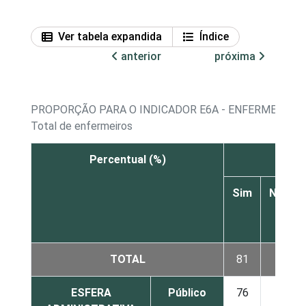
Ver tabela expandida
Índice
anterior
próxima
PROPORÇÃO PARA O INDICADOR E6A - ENFERMEIROS
Total de enfermeiros
Percentual (%)
Com
Sim
Não
TOTAL
81
5
ESFERA
Público
76
5