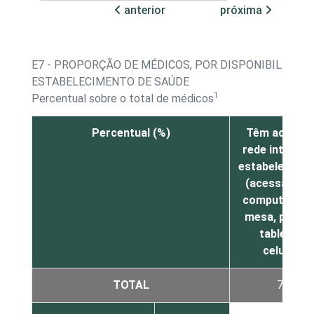
anterior
próxima
E7 - PROPORÇÃO DE MÉDICOS, POR DISPONIBILIDADE
ESTABELECIMENTO DE SAÚDE
1
Percentual sobre o total de médicos
Percentual (%)
Têm acesso 
rede interna 
estabelecime
(acessada p
computador 
mesa, portáti
tablet ou
celular)
TOTAL
73