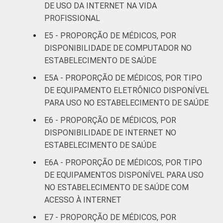
DE USO DA INTERNET NA VIDA
51 anos ou
54
PROFISSIONAL
mais
E5 - PROPORÇÃO DE MÉDICOS, POR
Essa tabela foi corrigida em maio de 2015.
DISPONIBILIDADE DE COMPUTADOR NO
Para mais informações, acesse
ESTABELECIMENTO DE SAÚDE
https://cetic.br/noticia/cetic-br-informa-
E5A - PROPORÇÃO DE MÉDICOS, POR TIPO
correcao-dos-resultados-da-pesquisa-tic-
DE EQUIPAMENTO ELETRÔNICO DISPONÍVEL
saude-2013/
PARA USO NO ESTABELECIMENTO DE SAÚDE
1
Base: 1443 médicos. Dados coletados
entre fevereiro de 2013 e agosto de 2013.
E6 - PROPORÇÃO DE MÉDICOS, POR
Fonte: NIC.br - fev 2013 / ago 2013
DISPONIBILIDADE DE INTERNET NO
ESTABELECIMENTO DE SAÚDE
E6A - PROPORÇÃO DE MÉDICOS, POR TIPO
DE EQUIPAMENTOS DISPONÍVEL PARA USO
NO ESTABELECIMENTO DE SAÚDE COM
ACESSO À INTERNET
E7 - PROPORÇÃO DE MÉDICOS, POR