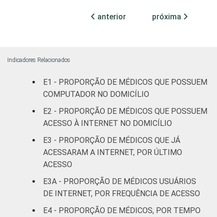
32
ESTABELECIMENTO
Internação
anterior
próxima
Com
Internação
46
(até 50
Indicadores Relacionados
leitos)
E1 - PROPORÇÃO DE MÉDICOS QUE POSSUEM
Com
COMPUTADOR NO DOMICÍLIO
Internação
E2 - PROPORÇÃO DE MÉDICOS QUE POSSUEM
89
(mais de
ACESSO À INTERNET NO DOMICÍLIO
50 leitos)
E3 - PROPORÇÃO DE MÉDICOS QUE JÁ
FAIXA ETÁRIA
ACESSARAM A INTERNET, POR ÚLTIMO
Até 35
85
anos
ACESSO
E3A - PROPORÇÃO DE MÉDICOS USUÁRIOS
36 a 50
DE INTERNET, POR FREQUÊNCIA DE ACESSO
62
anos
E4 - PROPORÇÃO DE MÉDICOS, POR TEMPO