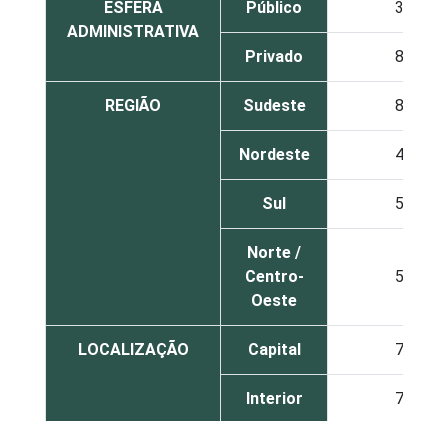
ESFERA
Público
39
ADMINISTRATIVA
Privado
87
REGIÃO
Sudeste
83
Nordeste
45
Sul
58
Norte /
Centro-
51
Oeste
LOCALIZAÇÃO
Capital
76
Interior
72
TIPO DE
Sem