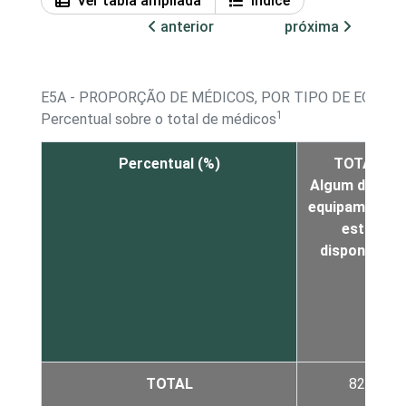
Ver tabla ampliada
Índice
anterior
próxima
E5A - PROPORÇÃO DE MÉDICOS, POR TIPO DE EQUI
1
Percentual sobre o total de médicos
Percentual (%)
TOTAL
Algum destes
equipamentos
está
2
disponível
TOTAL
82