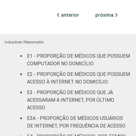
TIPO DE
Sem
50
ESTABELECIMENTO
Internação
anterior
próxima
Com
Internação
64
(até 50
Indicadores Relacionados
leitos)
E1 - PROPORÇÃO DE MÉDICOS QUE POSSUEM
COMPUTADOR NO DOMICÍLIO
Com
Internação
E2 - PROPORÇÃO DE MÉDICOS QUE POSSUEM
94
(mais de
ACESSO À INTERNET NO DOMICÍLIO
50 leitos)
E3 - PROPORÇÃO DE MÉDICOS QUE JÁ
ACESSARAM A INTERNET, POR ÚLTIMO
FAIXA ETÁRIA
Até 35
90
ACESSO
anos
E3A - PROPORÇÃO DE MÉDICOS USUÁRIOS
36 a 50
DE INTERNET, POR FREQUÊNCIA DE ACESSO
78
anos