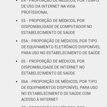
E4 - PROPORÇÃO DE MÉDICOS, POR TEMPO
DE USO DA INTERNET NA VIDA
51 anos ou
61
PROFISSIONAL
mais
E5 - PROPORÇÃO DE MÉDICOS, POR
Essa tabela foi corrigida em maio de 2015.
DISPONIBILIDADE DE COMPUTADOR NO
Para mais informações, acesse
ESTABELECIMENTO DE SAÚDE
https://cetic.br/noticia/cetic-br-informa-
E5A - PROPORÇÃO DE MÉDICOS, POR TIPO
correcao-dos-resultados-da-pesquisa-tic-
DE EQUIPAMENTO ELETRÔNICO DISPONÍVEL
saude-2013/
PARA USO NO ESTABELECIMENTO DE SAÚDE
1
Base: 1443 médicos. Dados coletados
entre fevereiro de 2013 e agosto de 2013.
E6 - PROPORÇÃO DE MÉDICOS, POR
2
Considera-se com acesso às TIC o
DISPONIBILIDADE DE INTERNET NO
profissional que tem à disposição, para uso
ESTABELECIMENTO DE SAÚDE
no estabelecimento, um dos quatro
E6A - PROPORÇÃO DE MÉDICOS, POR TIPO
seguintes equipamentos: computador de
DE EQUIPAMENTOS DISPONÍVEL PARA USO
mesa, computador portátil, tablet ou celular.
NO ESTABELECIMENTO DE SAÚDE COM
Fonte: NIC.br - fev 2013 / ago 2013
ACESSO À INTERNET