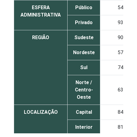
ESFERA
Público
54
ADMINISTRATIVA
Privado
93
REGIÃO
Sudeste
90
Nordeste
57
Sul
74
Norte /
Centro-
63
Oeste
LOCALIZAÇÃO
Capital
84
Interior
81