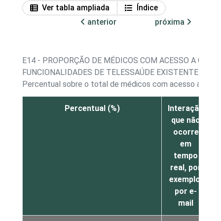
Ver tabla ampliada
Índice
anterior
próxima
E14 - PROPORÇÃO DE MÉDICOS COM ACESSO A COMP
FUNCIONALIDADES DE TELESSAÚDE EXISTENTES NO 
Percentual sobre o total de médicos com acesso a com
Percentual (%)
Interação
que não
ocorre
em
v
tempo
real, por
exemplo,
por e-
mail