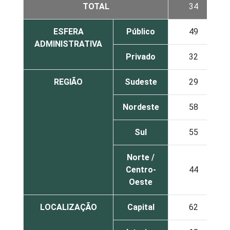
TOTAL
34
ESFERA
Público
49
ADMINISTRATIVA
Privado
32
REGIÃO
Sudeste
29
Nordeste
58
Sul
55
Norte /
Centro-
44
Oeste
LOCALIZAÇÃO
Capital
62