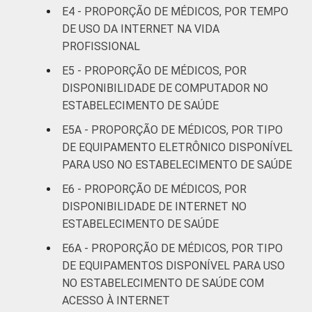
66
E4 - PROPORÇÃO DE MÉDICOS, POR TEMPO
anos
DE USO DA INTERNET NA VIDA
PROFISSIONAL
51 anos ou
63
mais
E5 - PROPORÇÃO DE MÉDICOS, POR
DISPONIBILIDADE DE COMPUTADOR NO
Essa tabela foi corrigida em maio de 2015.
ESTABELECIMENTO DE SAÚDE
Para mais informações, acesse
E5A - PROPORÇÃO DE MÉDICOS, POR TIPO
https://cetic.br/noticia/cetic-br-informa-
DE EQUIPAMENTO ELETRÔNICO DISPONÍVEL
correcao-dos-resultados-da-pesquisa-tic-
PARA USO NO ESTABELECIMENTO DE SAÚDE
saude-2013/
1
Base: 928 médicos com acesso a
E6 - PROPORÇÃO DE MÉDICOS, POR
computador no estabelecimento de saúde.
DISPONIBILIDADE DE INTERNET NO
Respostas estimuladas. Cada item
ESTABELECIMENTO DE SAÚDE
apresentado se refere apenas aos
E6A - PROPORÇÃO DE MÉDICOS, POR TIPO
resultados da alternativa "sim". Dados
DE EQUIPAMENTOS DISPONÍVEL PARA USO
coletados entre fevereiro de 2013 e agosto
de 2013.
NO ESTABELECIMENTO DE SAÚDE COM
Fonte: NIC.br - fev 2013 / ago 2013
ACESSO À INTERNET