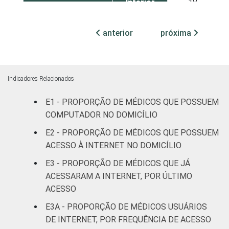
Interior
18
TIPO DE
Sem
anterior
próxima
65
ESTABELECIMENTO
Internação
Com
Internação
Indicadores Relacionados
38
(até 50
leitos)
E1 - PROPORÇÃO DE MÉDICOS QUE POSSUEM
COMPUTADOR NO DOMICÍLIO
Com
E2 - PROPORÇÃO DE MÉDICOS QUE POSSUEM
Internação
30
ACESSO À INTERNET NO DOMICÍLIO
(mais de
E3 - PROPORÇÃO DE MÉDICOS QUE JÁ
50 leitos)
ACESSARAM A INTERNET, POR ÚLTIMO
FAIXA ETÁRIA
Até 35
ACESSO
15
anos
E3A - PROPORÇÃO DE MÉDICOS USUÁRIOS
DE INTERNET, POR FREQUÊNCIA DE ACESSO
36 a 50