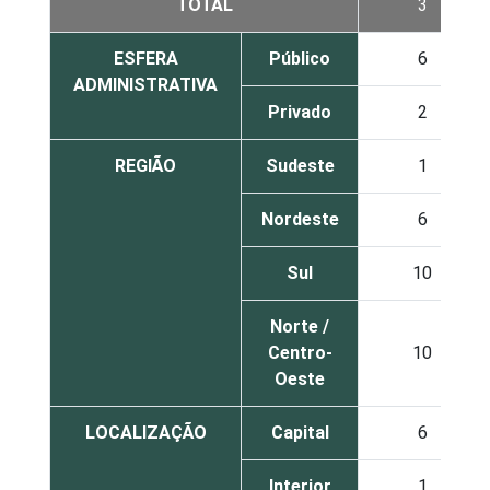
TOTAL
3
ESFERA
Público
6
ADMINISTRATIVA
Privado
2
REGIÃO
Sudeste
1
Nordeste
6
Sul
10
Norte /
Centro-
10
Oeste
LOCALIZAÇÃO
Capital
6
Interior
1