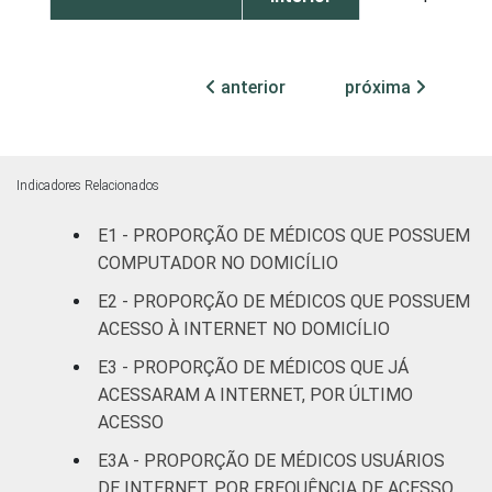
TIPO DE
Sem
10
ESTABELECIMENTO
Internação
anterior
próxima
Com
Internação
3
(até 50
Indicadores Relacionados
leitos)
E1 - PROPORÇÃO DE MÉDICOS QUE POSSUEM
COMPUTADOR NO DOMICÍLIO
Com
Internação
E2 - PROPORÇÃO DE MÉDICOS QUE POSSUEM
2
(mais de
ACESSO À INTERNET NO DOMICÍLIO
50 leitos)
E3 - PROPORÇÃO DE MÉDICOS QUE JÁ
ACESSARAM A INTERNET, POR ÚLTIMO
FAIXA ETÁRIA
Até 35
2
ACESSO
anos
E3A - PROPORÇÃO DE MÉDICOS USUÁRIOS
36 a 50
DE INTERNET, POR FREQUÊNCIA DE ACESSO
5