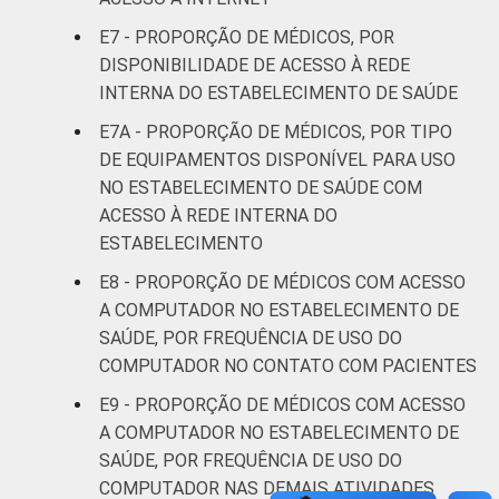
disponibilidade da funcionalidade, que
E7 - PROPORÇÃO DE MÉDICOS, POR
declararam não saber se a funcionalidade
DISPONIBILIDADE DE ACESSO À REDE
está disponível ou que não responderam à
INTERNA DO ESTABELECIMENTO DE SAÚDE
pergunta sobre a disponibilidade
E7A - PROPORÇÃO DE MÉDICOS, POR TIPO
Fonte: NIC.br - fev 2013 / ago 2013
DE EQUIPAMENTOS DISPONÍVEL PARA USO
NO ESTABELECIMENTO DE SAÚDE COM
ACESSO À REDE INTERNA DO
ESTABELECIMENTO
E8 - PROPORÇÃO DE MÉDICOS COM ACESSO
A COMPUTADOR NO ESTABELECIMENTO DE
SAÚDE, POR FREQUÊNCIA DE USO DO
COMPUTADOR NO CONTATO COM PACIENTES
E9 - PROPORÇÃO DE MÉDICOS COM ACESSO
A COMPUTADOR NO ESTABELECIMENTO DE
SAÚDE, POR FREQUÊNCIA DE USO DO
COMPUTADOR NAS DEMAIS ATIVIDADES