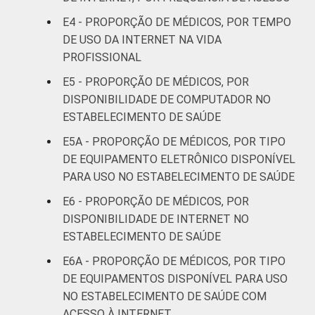
anos
E4 - PROPORÇÃO DE MÉDICOS, POR TEMPO
DE USO DA INTERNET NA VIDA
51 anos ou
5
PROFISSIONAL
mais
E5 - PROPORÇÃO DE MÉDICOS, POR
Essa tabela foi corrigida em maio de 2015.
DISPONIBILIDADE DE COMPUTADOR NO
Para mais informações, acesse
ESTABELECIMENTO DE SAÚDE
https://cetic.br/noticia/cetic-br-informa-
E5A - PROPORÇÃO DE MÉDICOS, POR TIPO
correcao-dos-resultados-da-pesquisa-tic-
DE EQUIPAMENTO ELETRÔNICO DISPONÍVEL
saude-2013/
PARA USO NO ESTABELECIMENTO DE SAÚDE
1
Base: 928 médicos com acesso a
computador no estabelecimento de saúde.
E6 - PROPORÇÃO DE MÉDICOS, POR
Respostas estimuladas. Dados coletados
DISPONIBILIDADE DE INTERNET NO
entre fevereiro de 2013 e agosto de 2013.
ESTABELECIMENTO DE SAÚDE
2
"Não utiliza" refere-se aos profissionais que
E6A - PROPORÇÃO DE MÉDICOS, POR TIPO
declararam não utilizar a funcionalidade,
DE EQUIPAMENTOS DISPONÍVEL PARA USO
apesar de ela estar disponível.
3
NO ESTABELECIMENTO DE SAÚDE COM
"Não está disponível" refere-se aos
ACESSO À INTERNET
profissionais que declararam não haver