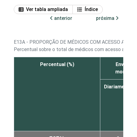
Ver tabla ampliada
Índice
anterior
próxima
E13A - PROPORÇÃO DE MÉDICOS COM ACESSO A COM
Percentual sobre o total de médicos com acesso a com
Percentual (%)
Enviar ou
momento 
Diariamente