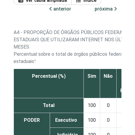
Ver tabla ampliada
Índice
anterior
próxima
A4 - PROPORÇÃO DE ÓRGÃOS PÚBLICOS FEDERAIS E
ESTADUAIS QUE UTILIZARAM INTERNET NOS ÚLTIMOS
MESES
Percentual sobre o total de órgãos públicos federais e
estaduais¹
Percentual (%)
Sim
Não
Não s
Nã
Respo
Total
100
0
0
PODER
Executivo
100
0
0
Judiciário
100
0
0