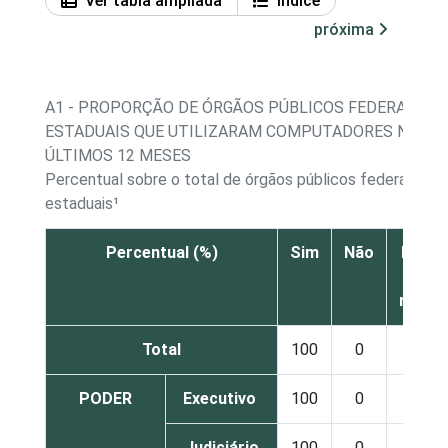
Ver tabla ampliada
Índice
próxima
A1 - PROPORÇÃO DE ÓRGÃOS PÚBLICOS FEDERAIS E
ESTADUAIS QUE UTILIZARAM COMPUTADORES NOS
ÚLTIMOS 12 MESES
Percentual sobre o total de órgãos públicos federais e
estaduais¹
Percentual (%)
Sim
Não
Não s
Nã
respo
Total
100
0
0
PODER
Executivo
100
0
0
Judiciário
100
0
0