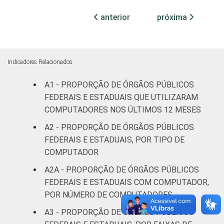
anterior
próxima
¹ Base: 1.586 órgãos públicos federais e
estaduais que declararam utilizar
computador nos últimos 12 meses.
Resposta múltiplas e estimuladas. Dados
Indicadores Relacionados
coletados entre outubro e dezembro de
A1 - PROPORÇÃO DE ÓRGÃOS PÚBLICOS
2013.
Fonte: NIC.br - out/2013 a dez/2013
FEDERAIS E ESTADUAIS QUE UTILIZARAM
COMPUTADORES NOS ÚLTIMOS 12 MESES
A2 - PROPORÇÃO DE ÓRGÃOS PÚBLICOS
FEDERAIS E ESTADUAIS, POR TIPO DE
COMPUTADOR
A2A - PROPORÇÃO DE ÓRGÃOS PÚBLICOS
FEDERAIS E ESTADUAIS COM COMPUTADOR,
POR NÚMERO DE COMPUTADORES
A3 - PROPORÇÃO DE ÓRGÃOS PÚBLICOS