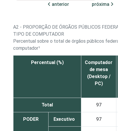
anterior
próxima
A2 - PROPORÇÃO DE ÓRGÃOS PÚBLICOS FEDERAIS E 
TIPO DE COMPUTADOR
Percentual sobre o total de órgãos públicos federais e e
computador¹
Percentual (%)
Computador
Comp
de mesa
po
(Desktop /
(l
PC)
not
ne
Total
97
PODER
Executivo
97