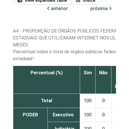
View expanded table
Índice
anterior
próxima
A4 - PROPORÇÃO DE ÓRGÃOS PÚBLICOS FEDERAIS E
ESTADUAIS QUE UTILIZARAM INTERNET NOS ÚLTIMOS
MESES
Percentual sobre o total de órgãos públicos federais e
estaduais¹
Percentual (%)
Sim
Não
Não s
Nã
Respo
Total
100
0
0
PODER
Executivo
100
0
0
Judiciário
100
0
0