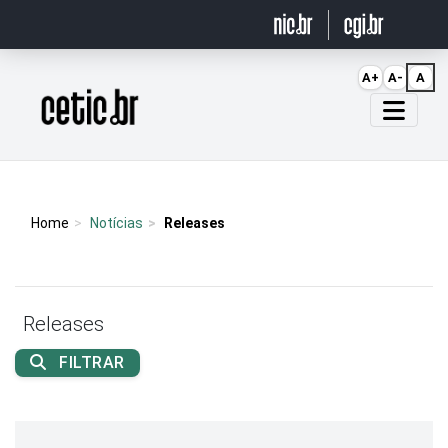
Ir para o conteúdo
A+
A-
A
Página inicial
Home
Notícias
Releases
Releases
FILTRAR