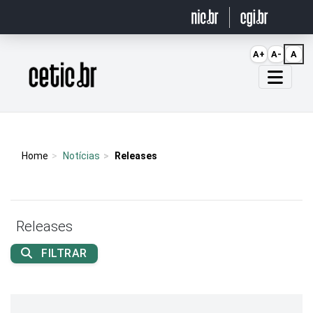
Ir para o conteúdo
A+
A-
A
Página inicial
Home
Notícias
Releases
Releases
FILTRAR