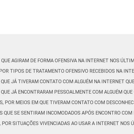
15
1
3
70
3
22
1
16
3
1
75
2
20
3
16
1
2
71
4
23
1
 QUE AGIRAM DE FORMA OFENSIVA NA INTERNET NOS ÚLTI
, POR TIPOS DE TRATAMENTO OFENSIVO RECEBIDOS NA INT
0
0
0
100
0
0
0
S QUE JÁ TIVERAM CONTATO COM ALGUÉM NA INTERNET Q
ES QUE JÁ ENCONTRARAM PESSOALMENTE COM ALGUÉM QUE
13
1
1
70
4
23
1
ES, POR MEIOS EM QUE TIVERAM CONTATO COM DESCONHEC
TES QUE SE SENTIRAM INCOMODADOS APÓS ENCONTRO COM
19
1
1
68
6
25
1
, POR SITUAÇÕES VIVENCIADAS AO USAR A INTERNET NOS 