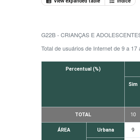
View expanded table
Índice
G22B - CRIANÇAS E ADOLESCENT
Total de usuários de Internet de 9 a 17
Percentual (%)
Sim
TOTAL
10
ÁREA
Urbana
9