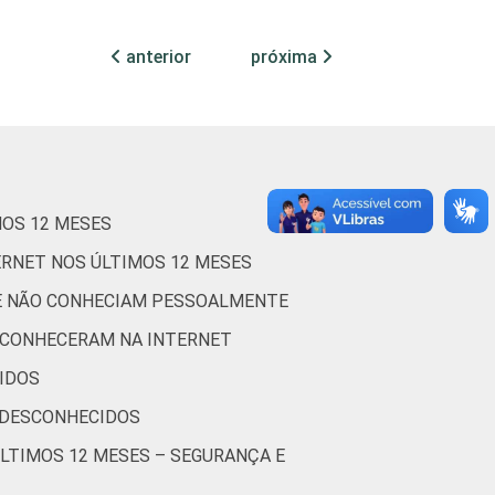
3
70
1
25
1
3
anterior
próxima
1
75
1
21
3
1
2
71
1
26
1
2
MOS 12 MESES
ERNET NOS ÚLTIMOS 12 MESES
0
100
0
0
0
0
UE NÃO CONHECIAM PESSOALMENTE
 CONHECERAM NA INTERNET
1
70
1
26
1
1
IDOS
 DESCONHECIDOS
1
68
2
29
1
1
ÚLTIMOS 12 MESES – SEGURANÇA E