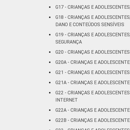
De 15 a 17
G17 - CRIANÇAS E ADOLESCENTES
11
anos
G18 - CRIANÇAS E ADOLESCENTE
DANO E CONTEÚDOS SENSÍVEIS
RENDA
Até 1 SM
10
FAMILIAR
G19 - CRIANÇAS E ADOLESCENTES
Mais de 1
SEGURANÇA
10
SM até 2 SM
G20 - CRIANÇAS E ADOLESCENTES
G20A - CRIANÇAS E ADOLESCENT
Mais de 2
10
SM até 3 SM
G21 - CRIANÇAS E ADOLESCENTE
G21A - CRIANÇAS E ADOLESCENTE
Mais de 3
8
SM
G22 - CRIANÇAS E ADOLESCENTE
INTERNET
Não tem
3
G22A - CRIANÇAS E ADOLESCENTE
renda
G22B - CRIANÇAS E ADOLESCENT
Não sabe
8