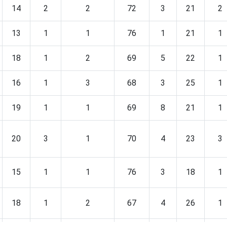
14
2
2
72
3
21
2
13
1
1
76
1
21
1
18
1
2
69
5
22
1
16
1
3
68
3
25
1
19
1
1
69
8
21
1
20
3
1
70
4
23
3
15
1
1
76
3
18
1
18
1
2
67
4
26
1