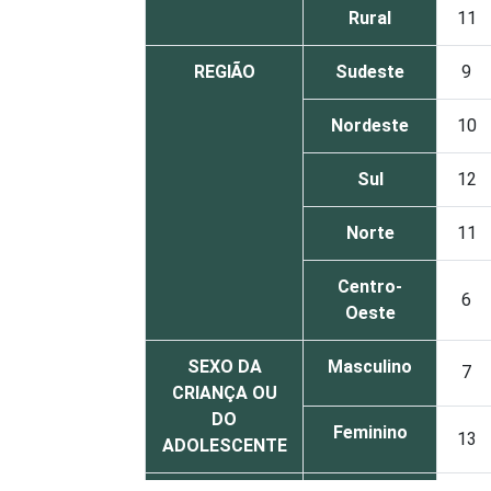
Rural
11
REGIÃO
Sudeste
9
Nordeste
10
Sul
12
Norte
11
Centro-
6
Oeste
SEXO DA
Masculino
7
CRIANÇA OU
DO
Feminino
13
ADOLESCENTE