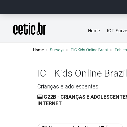
Ir para o conteúdo
Página inicial
Home
ICT Surv
Home
Surveys
TIC Kids Online Brasil
Tables
ICT Kids Online Brazi
Crianças e adolescentes
G22B - CRIANÇAS E ADOLESCENTE
INTERNET