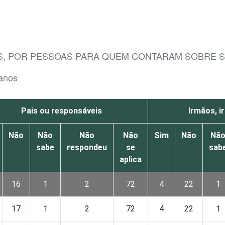
ES, POR PESSOAS PARA QUEM CONTARAM SOBRE S
 anos
Pais ou responsáveis
Irmãos, i
Não
Não
Não
Não
Sim
Não
Nã
sabe
respondeu
se
sab
aplica
16
1
2
72
4
22
1
17
1
2
72
4
22
1