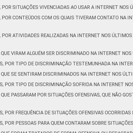
, POR SITUAÇÕES VIVENCIADAS AO USAR A INTERNET NOS 
25
2
3
59
4
32
2
S, POR CONTEÚDOS COM OS QUAIS TIVERAM CONTATO NA IN
14
1
1
73
4
21
1
, POR ATIVIDADES REALIZADAS NA INTERNET NOS ÚLTIMOS
16
1
1
72
3
22
1
 QUE VIRAM ALGUÉM SER DISCRIMINADO NA INTERNET NOS
ES, POR TIPO DE DISCRIMINAÇÃO TESTEMUNHADA NA INTE
17
1
3
69
3
24
1
S QUE SE SENTIRAM DISCRIMINADOS NA INTERNET NOS ÚLT
S, POR TIPO DE DISCRIMINAÇÃO SOFRIDA NA INTERNET NO
21
1
1
69
4
25
1
S QUE PASSARAM POR SITUAÇÕES OFENSIVAS, QUE NÃO GO
1
0
0
96
0
4
0
S, POR FREQUÊNCIA DE SITUAÇÕES OFENSIVAS OCORRIDAS
ES, POR PESSOAS PARA QUEM CONTARAM SOBRE SITUAÇÕES
9
0
7
76
5
13
0