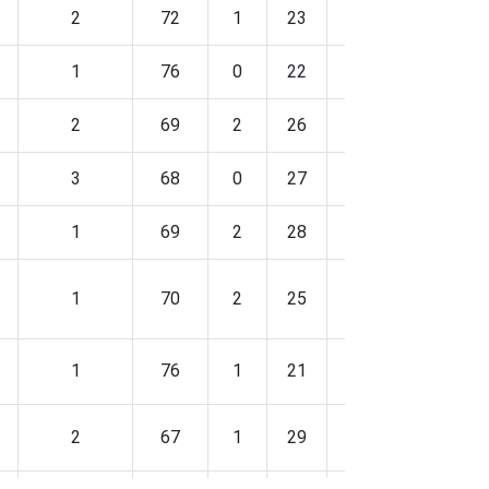
2
72
1
23
2
2
1
76
0
22
1
1
2
69
2
26
1
2
3
68
0
27
1
3
1
69
2
28
1
1
1
70
2
25
3
1
1
76
1
21
1
1
2
67
1
29
1
2