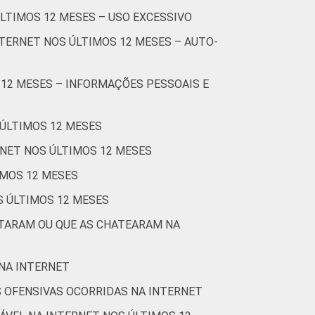
ÚLTIMOS 12 MESES – USO EXCESSIVO
3
59
1
35
2
3
TERNET NOS ÚLTIMOS 12 MESES – AUTO-
1
73
1
24
1
1
 12 MESES – INFORMAÇÕES PESSOAIS E
1
72
1
24
1
1
 ÚLTIMOS 12 MESES
RNET NOS ÚLTIMOS 12 MESES
3
69
1
27
1
3
IMOS 12 MESES
S ÚLTIMOS 12 MESES
1
69
1
28
1
1
STARAM OU QUE AS CHATEARAM NA
0
96
0
4
0
0
 NA INTERNET
 OFENSIVAS OCORRIDAS NA INTERNET
7
76
1
16
0
7