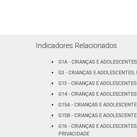
ESCOLARIDADE
Até
DOS PAIS OU
Fundamental
11
RESPONSÁVEIS
I
Fundamental
6
II
Indicadores Relacionados
Médio ou
11
mais
G1A - CRIANÇAS E ADOLESCENTES
G3 - CRIANÇAS E ADOLESCENTES
FAIXA ETÁRIA
De 9 a 10
0
G13 - CRIANÇAS E ADOLESCENTE
DA CRIANÇA
anos
OU DO
G14 - CRIANÇAS E ADOLESCENT
ADOLESCENTE
De 11 a 12
14
G15A - CRIANÇAS E ADOLESCENT
anos
G15B - CRIANÇAS E ADOLESCEN
De 13 a 14
11
G16 - CRIANÇAS E ADOLESCENTES
anos
PRIVACIDADE