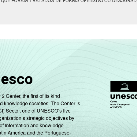
S QUE FORAM TRATADOS DE FORMA OFENSIVA OU DESAGRAD
7
2
6
74
0
18
2
25
0
2
65
1
32
0
14
1
1
74
4
19
1
14
1
2
72
4
21
1
nesco
16
1
2
71
3
22
1
14
1
0
74
6
19
1
enter, the first of its kind
nd knowledge societies. The Center is
de Estudos para o Desenvolvimento da Sociedade da Informação (
CI) Sector, one of UNESCO’s five
 TIC Kids Online Brasil 2022.
ganization’s strategic objectives by
ng of information and knowledge
Latin America and the Portuguese-