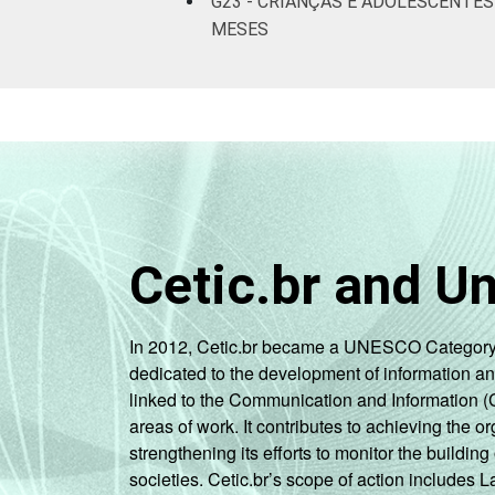
G23 - CRIANÇAS E ADOLESCENTE
MESES
Não
11
respondeu
CLASSE
AB
8
SOCIAL
C
9
DE
11
Cetic.br and U
DOMICÍLIO
Sim
9
COM ACESSO
À INTERNET
Não
10
In 2012, Cetic.br became a UNESCO Category 2 C
dedicated to the development of information a
Fonte: CGI.br/NIC.br, Centro Regional 
linked to the Communication and Information (
por crianças e adolescentes no Brasil –
areas of work. It contributes to achieving the or
strengthening its efforts to monitor the buildi
societies. Cetic.br’s scope of action includes 