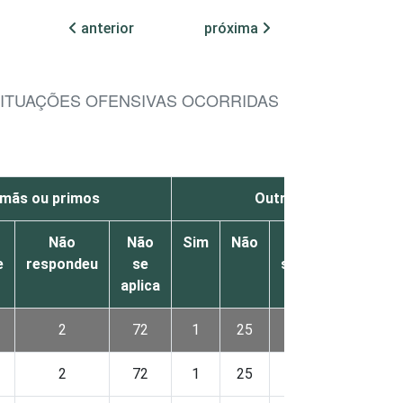
anterior
próxima
ITUAÇÕES OFENSIVAS OCORRIDAS NA INTERNET
rmãs ou primos
Outro parente adulto
o
Não
Não
Sim
Não
Não
Não
e
respondeu
se
sabe
responde
aplica
2
72
1
25
1
2
2
72
1
25
1
2