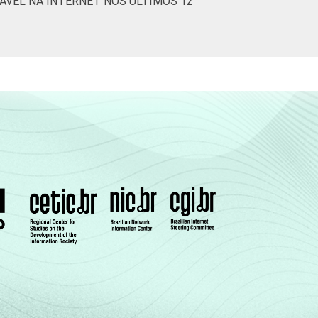
ÁVEL NA INTERNET NOS ÚLTIMOS 12
6
74
0
18
2
6
2
65
0
33
0
2
1
74
1
22
1
1
2
72
1
24
1
2
2
71
1
25
1
2
0
74
1
24
1
0
Cetic.br), Pesquisa sobre o uso da Internet