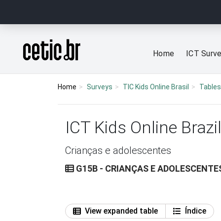
Ir para o conteúdo
Página inicial
Home
ICT Surv
Home
Surveys
TIC Kids Online Brasil
Tables
ICT Kids Online Brazi
Crianças e adolescentes
G15B - CRIANÇAS E ADOLESCENT
View expanded table
Índice