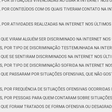
, POR SITUAÇÕES VIVENCIADAS AO USAR A INTERNET NOS 
Não respondeu
12
14
S, POR CONTEÚDOS COM OS QUAIS TIVERAM CONTATO NA IN
AB
3
14
, POR ATIVIDADES REALIZADAS NA INTERNET NOS ÚLTIMOS
C
2
10
 QUE VIRAM ALGUÉM SER DISCRIMINADO NA INTERNET NOS
DE
3
13
ES, POR TIPO DE DISCRIMINAÇÃO TESTEMUNHADA NA INTE
RNET
Sim
3
11
S QUE SE SENTIRAM DISCRIMINADOS NA INTERNET NOS ÚLT
S, POR TIPO DE DISCRIMINAÇÃO SOFRIDA NA INTERNET NO
Não
2
19
S QUE PASSARAM POR SITUAÇÕES OFENSIVAS, QUE NÃO GO
de Estudos para o Desenvolvimento da Sociedade da Informação (
 TIC Kids Online Brasil 2022.
S, POR FREQUÊNCIA DE SITUAÇÕES OFENSIVAS OCORRIDAS
ES, POR PESSOAS PARA QUEM CONTARAM SOBRE SITUAÇÕES
S QUE FORAM TRATADOS DE FORMA OFENSIVA OU DESAGRAD