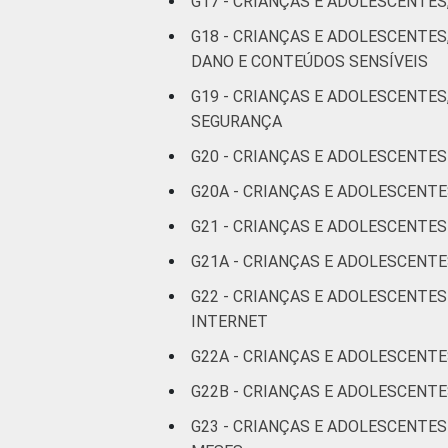
G17 - CRIANÇAS E ADOLESCENTES
G18 - CRIANÇAS E ADOLESCENTE
DANO E CONTEÚDOS SENSÍVEIS
CLASSE SOCIAL
G19 - CRIANÇAS E ADOLESCENTES
SEGURANÇA
G20 - CRIANÇAS E ADOLESCENTES
G20A - CRIANÇAS E ADOLESCENT
DOMICÍLIO COM ACESSO À INTE
G21 - CRIANÇAS E ADOLESCENTE
G21A - CRIANÇAS E ADOLESCENTE
G22 - CRIANÇAS E ADOLESCENTE
INTERNET
Fonte: CGI.br/NIC.br, Centro Regional 
por crianças e adolescentes no Brasil –
G22A - CRIANÇAS E ADOLESCENTE
G22B - CRIANÇAS E ADOLESCENT
G23 - CRIANÇAS E ADOLESCENTE