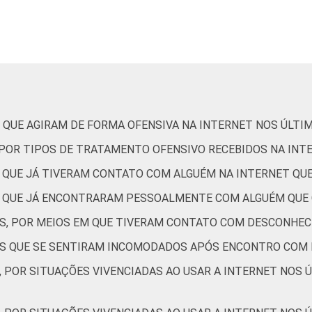
De 11 a 12 anos
3
4
De 13 a 14 anos
4
14
De 15 a 17 anos
3
20
 QUE AGIRAM DE FORMA OFENSIVA NA INTERNET NOS ÚLTI
Até 1 SM
2
12
, POR TIPOS DE TRATAMENTO OFENSIVO RECEBIDOS NA INT
Mais de 1 SM até 2 SM
3
10
S QUE JÁ TIVERAM CONTATO COM ALGUÉM NA INTERNET Q
Mais de 2 SM até 3 SM
1
14
ES QUE JÁ ENCONTRARAM PESSOALMENTE COM ALGUÉM QUE
ES, POR MEIOS EM QUE TIVERAM CONTATO COM DESCONHEC
Mais de 3 SM
3
12
TES QUE SE SENTIRAM INCOMODADOS APÓS ENCONTRO COM
Não tem renda
0
11
, POR SITUAÇÕES VIVENCIADAS AO USAR A INTERNET NOS 
Não sabe
1
12
1