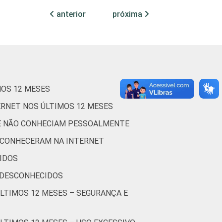
anterior
próxima
1
0
92
3
0
79
0
0
76
MOS 12 MESES
1
0
85
ERNET NOS ÚLTIMOS 12 MESES
0
0
87
UE NÃO CONHECIAM PESSOALMENTE
1
0
84
 CONHECERAM NA INTERNET
IDOS
0
0
85
 DESCONHECIDOS
0
0
89
ÚLTIMOS 12 MESES – SEGURANÇA E
5
0
73