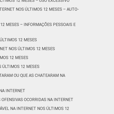
ÚLTIMOS 12 MESES – USO EXCESSIVO
0
0
75
TERNET NOS ÚLTIMOS 12 MESES – AUTO-
0
0
83
 12 MESES – INFORMAÇÕES PESSOAIS E
2
0
86
 ÚLTIMOS 12 MESES
0
0
83
RNET NOS ÚLTIMOS 12 MESES
1
0
85
IMOS 12 MESES
S ÚLTIMOS 12 MESES
0
1
78
STARAM OU QUE AS CHATEARAM NA
Cetic.br), Pesquisa sobre o uso da Internet
 NA INTERNET
 OFENSIVAS OCORRIDAS NA INTERNET
ÁVEL NA INTERNET NOS ÚLTIMOS 12