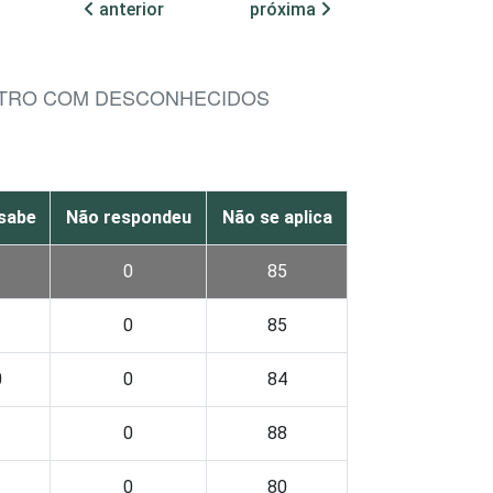
anterior
próxima
NTRO COM DESCONHECIDOS
sabe
Não respondeu
Não se aplica
1
0
85
1
0
85
0
0
84
1
0
88
1
0
80