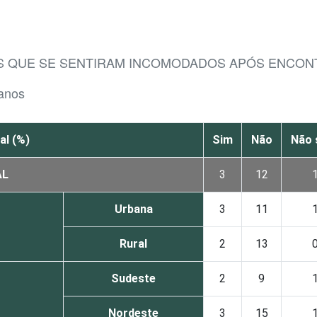
ES QUE SE SENTIRAM INCOMODADOS APÓS ENCO
 anos
al (%)
Sim
Não
Não 
AL
3
12
Urbana
3
11
Rural
2
13
Sudeste
2
9
Nordeste
3
15