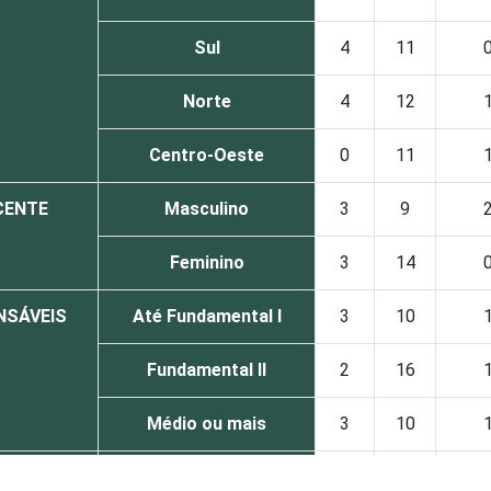
Sul
4
11
Norte
4
12
Centro-Oeste
0
11
CENTE
Masculino
3
9
Feminino
3
14
NSÁVEIS
Até Fundamental I
3
10
Fundamental II
2
16
Médio ou mais
3
10
OLESCENTE
De 9 a 10 anos
0
1