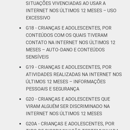
SITUAÇÕES VIVENCIADAS AO USAR A
Não tem
0
INTERNET NOS ÚLTIMOS 12 MESES – USO
renda
EXCESSIVO
Não sabe
16
G18 - CRIANÇAS E ADOLESCENTES, POR
CONTEÚDOS COM OS QUAIS TIVERAM
Não
CONTATO NA INTERNET NOS ÚLTIMOS 12
3
respondeu
MESES – AUTO-DANO E CONTEÚDOS
SENSÍVEIS
CLASSE
AB
8
SOCIAL
G19 - CRIANÇAS E ADOLESCENTES, POR
ATIVIDADES REALIZADAS NA INTERNET NOS
C
8
ÚLTIMOS 12 MESES – INFORMAÇÕES
DE
5
PESSOAIS E SEGURANÇA
G20 - CRIANÇAS E ADOLESCENTES QUE
DOMICÍLIO
Sim
7
VIRAM ALGUÉM SER DISCRIMINADO NA
COM ACESSO
INTERNET NOS ÚLTIMOS 12 MESES
À INTERNET
Não
3
G20A - CRIANÇAS E ADOLESCENTES, POR