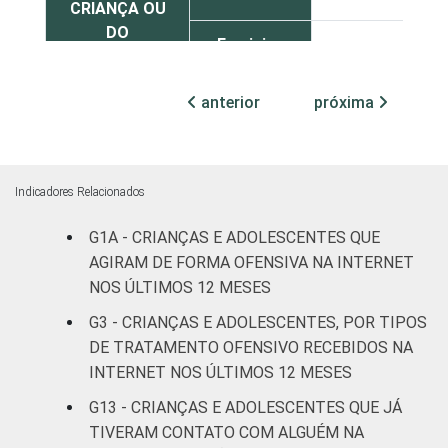
CRIANÇA OU
DO
Feminino
8
ADOLESCENTE
anterior
próxima
ESCOLARIDADE
Até
DOS PAIS OU
Fundamental
4
RESPONSÁVEIS
I
Indicadores Relacionados
Fundamental
9
II
G1A - CRIANÇAS E ADOLESCENTES QUE
AGIRAM DE FORMA OFENSIVA NA INTERNET
Médio ou
NOS ÚLTIMOS 12 MESES
7
mais
G3 - CRIANÇAS E ADOLESCENTES, POR TIPOS
DE TRATAMENTO OFENSIVO RECEBIDOS NA
FAIXA ETÁRIA
De 9 a 10
2
DA CRIANÇA
INTERNET NOS ÚLTIMOS 12 MESES
anos
OU DO
G13 - CRIANÇAS E ADOLESCENTES QUE JÁ
ADOLESCENTE
De 11 a 12
TIVERAM CONTATO COM ALGUÉM NA
5
anos