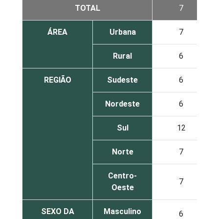
TOTAL
7
ÁREA
Urbana
7
Rural
6
REGIÃO
Sudeste
6
Nordeste
6
Sul
12
Norte
7
Centro-
7
Oeste
SEXO DA
Masculino
6