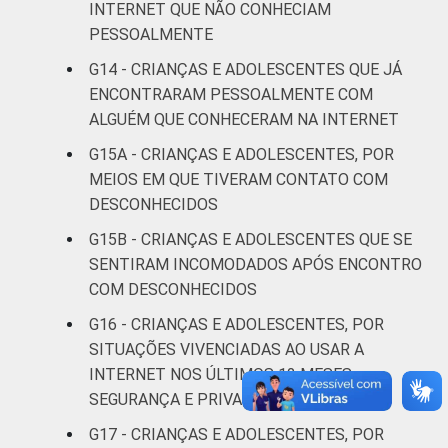
INTERNET QUE NÃO CONHECIAM
PESSOALMENTE
De 13 a 14
9
G14 - CRIANÇAS E ADOLESCENTES QUE JÁ
anos
ENCONTRARAM PESSOALMENTE COM
ALGUÉM QUE CONHECERAM NA INTERNET
De 15 a 17
10
anos
G15A - CRIANÇAS E ADOLESCENTES, POR
MEIOS EM QUE TIVERAM CONTATO COM
RENDA
Até 1 SM
5
DESCONHECIDOS
FAMILIAR
G15B - CRIANÇAS E ADOLESCENTES QUE SE
Mais de 1
9
SENTIRAM INCOMODADOS APÓS ENCONTRO
SM até 2 SM
COM DESCONHECIDOS
Mais de 2
G16 - CRIANÇAS E ADOLESCENTES, POR
4
SM até 3 SM
SITUAÇÕES VIVENCIADAS AO USAR A
INTERNET NOS ÚLTIMOS 12 MESES –
Mais de 3
SEGURANÇA E PRIVACIDADE
9
SM
G17 - CRIANÇAS E ADOLESCENTES, POR