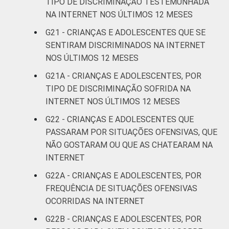
TIPO DE DISCRIMINAÇÃO TESTEMUNHADA
Fonte: CGI.br/NIC.br, Centro Regional de
NA INTERNET NOS ÚLTIMOS 12 MESES
Estudos para o Desenvolvimento da
Sociedade da Informação (Cetic.br),
G21 - CRIANÇAS E ADOLESCENTES QUE SE
Pesquisa sobre o uso da Internet por
SENTIRAM DISCRIMINADOS NA INTERNET
crianças e adolescentes no Brasil – TIC Kids
NOS ÚLTIMOS 12 MESES
Online Brasil 2022.
G21A - CRIANÇAS E ADOLESCENTES, POR
TIPO DE DISCRIMINAÇÃO SOFRIDA NA
INTERNET NOS ÚLTIMOS 12 MESES
G22 - CRIANÇAS E ADOLESCENTES QUE
PASSARAM POR SITUAÇÕES OFENSIVAS, QUE
NÃO GOSTARAM OU QUE AS CHATEARAM NA
INTERNET
G22A - CRIANÇAS E ADOLESCENTES, POR
FREQUÊNCIA DE SITUAÇÕES OFENSIVAS
OCORRIDAS NA INTERNET
G22B - CRIANÇAS E ADOLESCENTES, POR