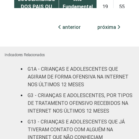
DOS PAIS OU
Fundamental
19
55
RESPONSÁVEIS
I
anterior
próxima
Fundamental
13
66
II
Médio ou
Indicadores Relacionados
18
68
mais
G1A - CRIANÇAS E ADOLESCENTES QUE
FAIXA ETÁRIA
De 9 a 10
AGIRAM DE FORMA OFENSIVA NA INTERNET
17
73
DA CRIANÇA
anos
NOS ÚLTIMOS 12 MESES
OU DO
G3 - CRIANÇAS E ADOLESCENTES, POR TIPOS
ADOLESCENTE
De 11 a 12
17
66
DE TRATAMENTO OFENSIVO RECEBIDOS NA
anos
INTERNET NOS ÚLTIMOS 12 MESES
De 13 a 14
G13 - CRIANÇAS E ADOLESCENTES QUE JÁ
17
57
anos
TIVERAM CONTATO COM ALGUÉM NA
INTERNET QUE NÃO CONHECIAM