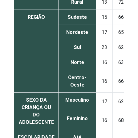
Rural
13
72
REGIÃO
Sudeste
15
66
Nordeste
17
65
Sul
23
62
Norte
16
63
Centro-
16
66
Oeste
SEXO DA
Masculino
17
62
CRIANÇA OU
DO
Feminino
16
68
ADOLESCENTE
ESCOLARIDADE
Até