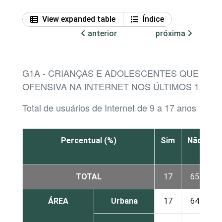
View expanded table
Índice
anterior
próxima
G1A - CRIANÇAS E ADOLESCENTES QUE AGI
OFENSIVA NA INTERNET NOS ÚLTIMOS 12 M
Total de usuários de Internet de 9 a 17 anos
Percentual (%)
Sim
Não
N
s
TOTAL
17
65
ÁREA
Urbana
17
64