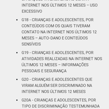
INTERNET NOS ÚLTIMOS 12 MESES – USO
Não
24
74
EXCESSIVO
respondeu
G18 - CRIANÇAS E ADOLESCENTES, POR
CLASSE
AB
22
64
CONTEÚDOS COM OS QUAIS TIVERAM
SOCIAL
CONTATO NA INTERNET NOS ÚLTIMOS 12
C
15
65
MESES – AUTO-DANO E CONTEÚDOS
SENSÍVEIS
DE
17
66
G19 - CRIANÇAS E ADOLESCENTES, POR
ATIVIDADES REALIZADAS NA INTERNET NOS
DOMICÍLIO
Sim
17
65
ÚLTIMOS 12 MESES – INFORMAÇÕES
COM ACESSO
PESSOAIS E SEGURANÇA
À INTERNET
Não
12
67
G20 - CRIANÇAS E ADOLESCENTES QUE
Fonte: CGI.br/NIC.br, Centro Regional de
VIRAM ALGUÉM SER DISCRIMINADO NA
Estudos para o Desenvolvimento da
INTERNET NOS ÚLTIMOS 12 MESES
Sociedade da Informação (Cetic.br),
G20A - CRIANÇAS E ADOLESCENTES, POR
Pesquisa sobre o uso da Internet por
TIPO DE DISCRIMINAÇÃO TESTEMUNHADA
crianças e adolescentes no Brasil – TIC Kids