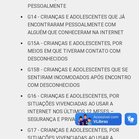
De 15 a 17
PESSOALMENTE
17
65
anos
G14 - CRIANÇAS E ADOLESCENTES QUE JÁ
ENCONTRARAM PESSOALMENTE COM
RENDA
Até 1 SM
12
71
ALGUÉM QUE CONHECERAM NA INTERNET
FAMILIAR
Mais de 1
G15A - CRIANÇAS E ADOLESCENTES, POR
18
60
SM até 2 SM
MEIOS EM QUE TIVERAM CONTATO COM
DESCONHECIDOS
Mais de 2
9
72
G15B - CRIANÇAS E ADOLESCENTES QUE SE
SM até 3 SM
SENTIRAM INCOMODADOS APÓS ENCONTRO
COM DESCONHECIDOS
Mais de 3
27
56
SM
G16 - CRIANÇAS E ADOLESCENTES, POR
SITUAÇÕES VIVENCIADAS AO USAR A
Não tem
INTERNET NOS ÚLTIMOS 12 MESES –
1
96
renda
SEGURANÇA E PRIVACIDADE
G17 - CRIANÇAS E ADOLESCENTES, POR
Não sabe
19
65
SITUAÇÕES VIVENCIADAS AO USAR A