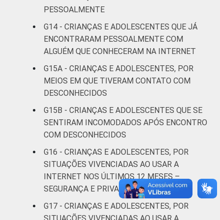
PESSOALMENTE
De 15 a 17
28
G14 - CRIANÇAS E ADOLESCENTES QUE JÁ
anos
ENCONTRARAM PESSOALMENTE COM
ALGUÉM QUE CONHECERAM NA INTERNET
RENDA
Até 1 SM
18
FAMILIAR
G15A - CRIANÇAS E ADOLESCENTES, POR
Mais de 1
MEIOS EM QUE TIVERAM CONTATO COM
16
SM até 2 SM
DESCONHECIDOS
G15B - CRIANÇAS E ADOLESCENTES QUE SE
Mais de 2
17
SENTIRAM INCOMODADOS APÓS ENCONTRO
SM até 3 SM
COM DESCONHECIDOS
Mais de 3
G16 - CRIANÇAS E ADOLESCENTES, POR
24
SM
SITUAÇÕES VIVENCIADAS AO USAR A
INTERNET NOS ÚLTIMOS 12 MESES –
Não tem
SEGURANÇA E PRIVACIDADE
3
renda
G17 - CRIANÇAS E ADOLESCENTES, POR
SITUAÇÕES VIVENCIADAS AO USAR A
Não sabe
8