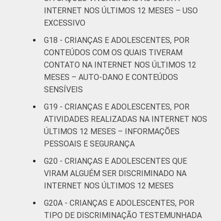
INTERNET NOS ÚLTIMOS 12 MESES – USO
EXCESSIVO
Não
20
respondeu
G18 - CRIANÇAS E ADOLESCENTES, POR
CONTEÚDOS COM OS QUAIS TIVERAM
CLASSE
AB
27
CONTATO NA INTERNET NOS ÚLTIMOS 12
SOCIAL
MESES – AUTO-DANO E CONTEÚDOS
C
17
SENSÍVEIS
G19 - CRIANÇAS E ADOLESCENTES, POR
DE
16
ATIVIDADES REALIZADAS NA INTERNET NOS
ÚLTIMOS 12 MESES – INFORMAÇÕES
DOMICÍLIO
Sim
18
COM ACESSO
PESSOAIS E SEGURANÇA
À INTERNET
Não
19
G20 - CRIANÇAS E ADOLESCENTES QUE
VIRAM ALGUÉM SER DISCRIMINADO NA
Fonte: CGI.br/NIC.br, Centro Regional de
INTERNET NOS ÚLTIMOS 12 MESES
Estudos para o Desenvolvimento da
G20A - CRIANÇAS E ADOLESCENTES, POR
Sociedade da Informação (Cetic.br),
TIPO DE DISCRIMINAÇÃO TESTEMUNHADA
Pesquisa sobre o uso da Internet por