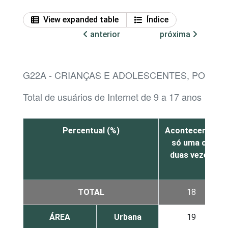
View expanded table
Índice
anterior
próxima
G22A - CRIANÇAS E ADOLESCENTES, POR F
Total de usuários de Internet de 9 a 17 anos
Percentual (%)
Aconteceram
só uma ou
duas vezes
TOTAL
18
ÁREA
Urbana
19