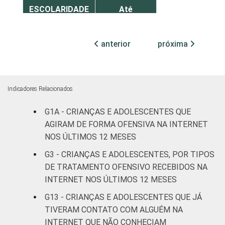
ESCOLARIDADE
Até
DOS PAIS OU
Fundamental
21
RESPONSÁVEIS
I
anterior
próxima
Fundamental
17
II
Indicadores Relacionados
Médio ou
18
mais
G1A - CRIANÇAS E ADOLESCENTES QUE
AGIRAM DE FORMA OFENSIVA NA INTERNET
FAIXA ETÁRIA
De 9 a 10
NOS ÚLTIMOS 12 MESES
0
DA CRIANÇA
anos
G3 - CRIANÇAS E ADOLESCENTES, POR TIPOS
OU DO
DE TRATAMENTO OFENSIVO RECEBIDOS NA
ADOLESCENTE
De 11 a 12
17
INTERNET NOS ÚLTIMOS 12 MESES
anos
G13 - CRIANÇAS E ADOLESCENTES QUE JÁ
De 13 a 14
TIVERAM CONTATO COM ALGUÉM NA
20
anos
INTERNET QUE NÃO CONHECIAM