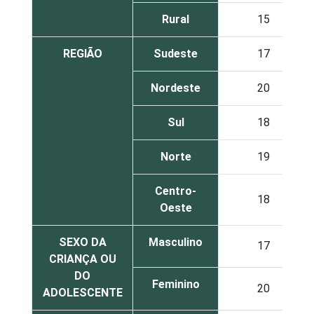
Rural
15
REGIÃO
Sudeste
17
Nordeste
20
Sul
18
Norte
19
Centro-
18
Oeste
SEXO DA
Masculino
17
CRIANÇA OU
DO
Feminino
20
ADOLESCENTE