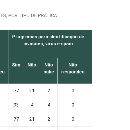
ES, POR TIPO DE PRÁTICA
Programas para identificação de
Controle do
invasões, vírus e spam
instalados na
trabalho do
Sim
Não
Não
Não
Sim
Não
Nã
eu
sabe
respondeu
sa
77
21
2
0
67
31
2
93
4
4
0
82
18
0
77
21
2
0
67
31
2