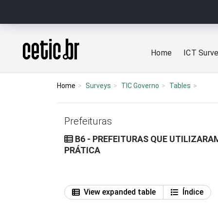
Ir para o conteúdo
Página inicial
Home
ICT Surv
Home
Surveys
TIC Governo
Tables
Prefeituras
B6 - PREFEITURAS QUE UTILIZARA
PRÁTICA
View expanded table
Índice