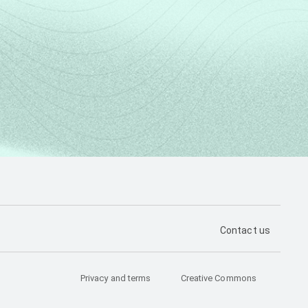
PÁGINA DE CON
Contact us
Privacy and terms
Creative Commons