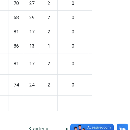
70
27
2
0
66
32
2
68
29
2
0
56
41
3
81
17
2
0
72
26
2
86
13
1
0
74
24
2
81
17
2
0
72
26
2
74
24
2
0
62
35
3
78
20
2
0
68
29
2
anterior
próxima