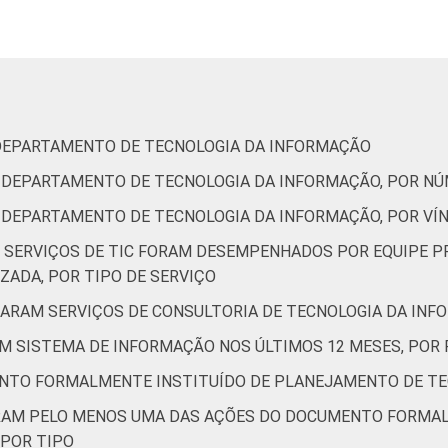
10
1
0
98
2
0
0
 DEPARTAMENTO DE TECNOLOGIA DA INFORMAÇÃO
U DEPARTAMENTO DE TECNOLOGIA DA INFORMAÇÃO, POR N
7
0
0
100
0
0
0
U DEPARTAMENTO DE TECNOLOGIA DA INFORMAÇÃO, POR VÍ
S SERVIÇOS DE TIC FORAM DESEMPENHADOS POR EQUIPE P
de Estudos para o Desenvolvimento da Sociedade da Informação 
ZADA, POR TIPO DE SERVIÇO
o no setor público brasileiro - TIC Governo Eletrônico 2019.
TARAM SERVIÇOS DE CONSULTORIA DE TECNOLOGIA DA INF
AM SISTEMA DE INFORMAÇÃO NOS ÚLTIMOS 12 MESES, POR 
NTO FORMALMENTE INSTITUÍDO DE PLANEJAMENTO DE TE
ZARAM PELO MENOS UMA DAS AÇÕES DO DOCUMENTO FORMA
 POR TIPO