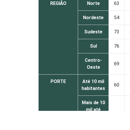
REGIÃO
Norte
63
Nordeste
54
Sudeste
73
Sul
76
Centro-
69
Oeste
PORTE
Até 10 mil
60
habitantes
Mais de 10
mil até
70
100 mil
habitantes