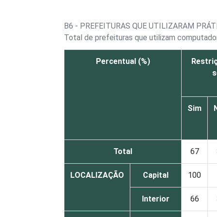
B6 - PREFEITURAS QUE UTILIZARAM PRÁ
Total de prefeituras que utilizam computado
Percentual (%)
Restri
s
Sim
Total
67
LOCALIZAÇÃO
Capital
100
Interior
66