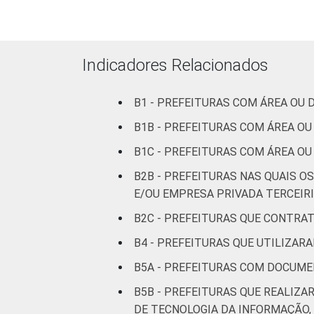
Mais de
100 mil
até 500
89
Indicadores Relacionados
mil
habitantes
B1 - PREFEITURAS COM ÁREA OU
Mais de
B1B - PREFEITURAS COM ÁREA O
500 mil
93
B1C - PREFEITURAS COM ÁREA O
habitantes
B2B - PREFEITURAS NAS QUAIS O
Fonte: CGI.br/NIC.br, Centro Regional 
E/OU EMPRESA PRIVADA TERCEIRI
tecnologias de informação e comunicaçã
B2C - PREFEITURAS QUE CONTRA
B4 - PREFEITURAS QUE UTILIZAR
B5A - PREFEITURAS COM DOCUME
B5B - PREFEITURAS QUE REALI
DE TECNOLOGIA DA INFORMAÇÃO,