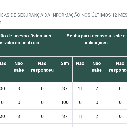
TICAS DE SEGURANÇA DA INFORMAÇÃO NOS ÚLTIMOS 12 MES
r
ção de acesso físico aos
Senha para acesso a rede e
ervidores centrais
aplicações
Não
Não
Não
Sim
Não
Não
Não
sabe
respondeu
sabe
respond
30
3
0
87
11
2
0
0
0
0
100
0
0
0
30
3
0
87
11
2
0