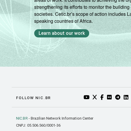
strengthening its efforts to monitor the buildi
societies. Cetic.br’s scope of action includes 
speaking countries of Africa.
Learn about our work
YOUTUBE DO NIC.BR
TWITTER DO NIC
FACEBOOK DO
FLICKR DO
TELEGR
LI
FOLLOW NIC.BR
NIC.BR
- Brazilian Network Information Center
CNPJ: 05.506.560/0001-36