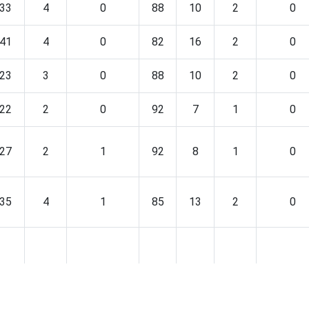
33
4
0
88
10
2
0
41
4
0
82
16
2
0
23
3
0
88
10
2
0
22
2
0
92
7
1
0
27
2
1
92
8
1
0
35
4
1
85
13
2
0
27
3
0
88
11
2
0