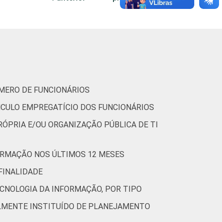
93
6
2
0
88
11
1
ÚMERO DE FUNCIONÁRIOS
98
2
0
0
91
7
2
NCULO EMPREGATÍCIO DOS FUNCIONÁRIOS
RÓPRIA E/OU ORGANIZAÇÃO PÚBLICA DE TI
(Cetic.br), Pesquisa sobre o uso das
ORMAÇÃO NOS ÚLTIMOS 12 MESES
FINALIDADE
CNOLOGIA DA INFORMAÇÃO, POR TIPO
LMENTE INSTITUÍDO DE PLANEJAMENTO