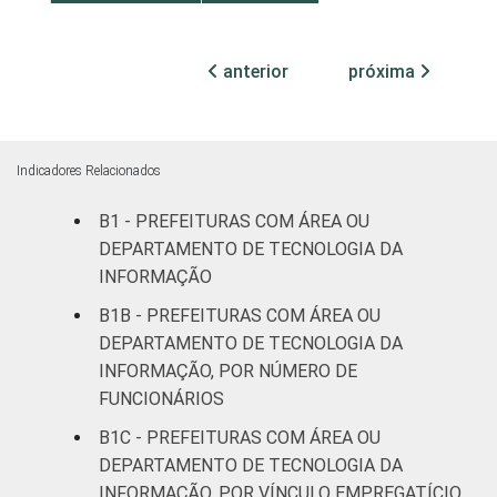
Mais de 10
mil até
anterior
próxima
14
100 mil
habitantes
Mais de
Indicadores Relacionados
100 mil
B1 - PREFEITURAS COM ÁREA OU
até 500
23
mil
DEPARTAMENTO DE TECNOLOGIA DA
habitantes
INFORMAÇÃO
B1B - PREFEITURAS COM ÁREA OU
Mais de
DEPARTAMENTO DE TECNOLOGIA DA
500 mil
37
INFORMAÇÃO, POR NÚMERO DE
habitantes
FUNCIONÁRIOS
B1C - PREFEITURAS COM ÁREA OU
Fonte: CGI.br/NIC.br, Centro Regional de
DEPARTAMENTO DE TECNOLOGIA DA
Estudos para o Desenvolvimento da
Sociedade da Informação (Cetic.br),
INFORMAÇÃO, POR VÍNCULO EMPREGATÍCIO