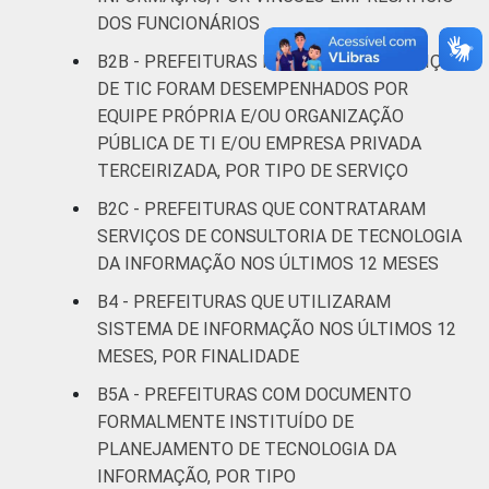
Pesquisa sobre o uso das tecnologias de
DOS FUNCIONÁRIOS
informação e comunicação no setor público
B2B - PREFEITURAS NAS QUAIS OS SERVIÇOS
brasileiro - TIC Governo Eletrônico 2019.
DE TIC FORAM DESEMPENHADOS POR
EQUIPE PRÓPRIA E/OU ORGANIZAÇÃO
PÚBLICA DE TI E/OU EMPRESA PRIVADA
TERCEIRIZADA, POR TIPO DE SERVIÇO
B2C - PREFEITURAS QUE CONTRATARAM
SERVIÇOS DE CONSULTORIA DE TECNOLOGIA
DA INFORMAÇÃO NOS ÚLTIMOS 12 MESES
B4 - PREFEITURAS QUE UTILIZARAM
SISTEMA DE INFORMAÇÃO NOS ÚLTIMOS 12
MESES, POR FINALIDADE
B5A - PREFEITURAS COM DOCUMENTO
FORMALMENTE INSTITUÍDO DE
PLANEJAMENTO DE TECNOLOGIA DA
INFORMAÇÃO, POR TIPO