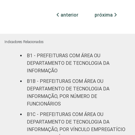
20
71
7
100 mil
habitantes
anterior
próxima
Mais de
100 mil
até 500
32
64
3
Indicadores Relacionados
mil
B1 - PREFEITURAS COM ÁREA OU
habitantes
DEPARTAMENTO DE TECNOLOGIA DA
Mais de
INFORMAÇÃO
500 mil
51
42
7
B1B - PREFEITURAS COM ÁREA OU
habitantes
DEPARTAMENTO DE TECNOLOGIA DA
INFORMAÇÃO, POR NÚMERO DE
Fonte: CGI.br/NIC.br, Centro Regional de
FUNCIONÁRIOS
Estudos para o Desenvolvimento da
B1C - PREFEITURAS COM ÁREA OU
Sociedade da Informação (Cetic.br),
DEPARTAMENTO DE TECNOLOGIA DA
Pesquisa sobre o uso das tecnologias de
informação e comunicação no setor público
INFORMAÇÃO, POR VÍNCULO EMPREGATÍCIO