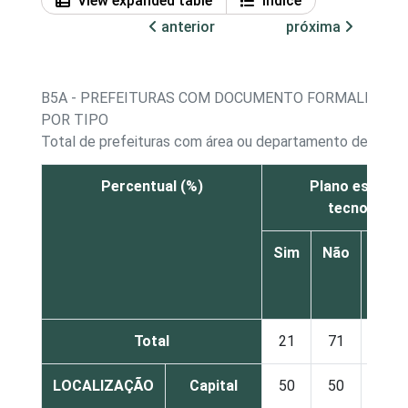
View expanded table
Índice
anterior
próxima
B5A - PREFEITURAS COM DOCUMENTO FORMALMENTE
POR TIPO
Total de prefeituras com área ou departamento de tecno
Percentual (%)
Plano estratég
tecnologia
Sim
Não
Não
sabe
Total
21
71
7
LOCALIZAÇÃO
Capital
50
50
0