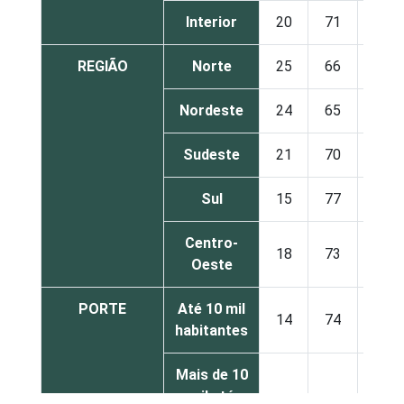
Interior
20
71
7
REGIÃO
Norte
25
66
7
Nordeste
24
65
8
Sudeste
21
70
7
Sul
15
77
6
Centro-
18
73
8
Oeste
PORTE
Até 10 mil
14
74
8
habitantes
Mais de 10
mil até